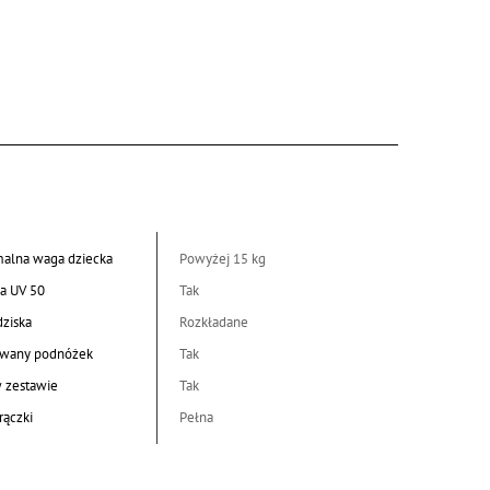
alna waga dziecka
Powyżej 15 kg
a UV 50
Tak
dziska
Rozkładane
wany podnóżek
Tak
w zestawie
Tak
rączki
Pełna