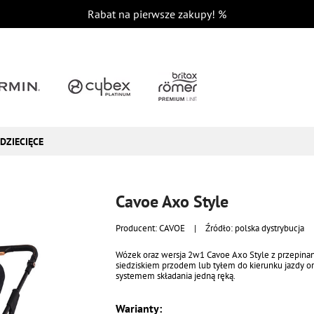
Rabat na pierwsze zakupy!
%
DZIECIĘCE
Cavoe Axo Style
Producent:
CAVOE
|
Źródło: polska dystrybucja
Wózek oraz wersja 2w1 Cavoe Axo Style z przepin
siedziskiem przodem lub tyłem do kierunku jazdy o
systemem składania jedną ręką.
Warianty: