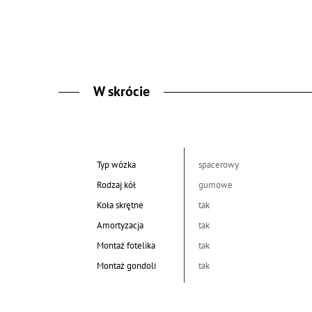
W skrócie
Typ wózka
spacerowy
Rodzaj kół
gumowe
Koła skrętne
tak
Amortyzacja
tak
Montaż fotelika
tak
Montaż gondoli
tak