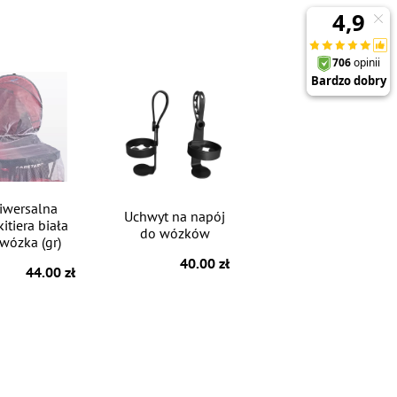
iwersalna
Uchwyt na napój
itiera biała
do wózków
wózka (gr)
40.00 zł
44.00 zł