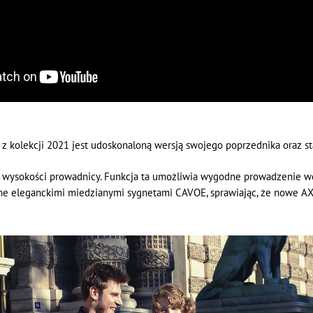
 kolekcji 2021 jest udoskonaloną wersją swojego poprzednika oraz 
 wysokości prowadnicy. Funkcja ta umożliwia wygodne prowadzenie wó
wane eleganckimi miedzianymi sygnetami CAVOE, sprawiając, że nowe A