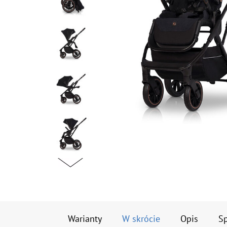
Warianty
W skrócie
Opis
Sp