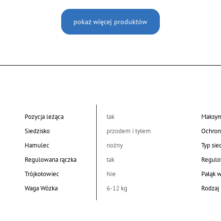
pokaż więcej produktów
Pozycja leżąca
tak
Maksym
Siedzisko
przodem i tyłem
Ochron
Hamulec
nożny
Typ sie
Regulowana rączka
tak
Regulo
Trójkołowiec
Nie
Pałąk 
Waga Wózka
6-12 kg
Rodzaj 