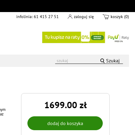
infolinia:
61 415 27 51
zaloguj się
koszyk (0)
Szukaj
1699.00 zł
anym
raz