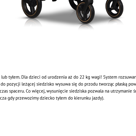
 tyłem. Dla dzieci od urodzenia aż do 22 kg wagi! System rozsuwania
 do pozycji leżącej siedzisko wysuwa się do przodu tworząc płaską pow
as spaceru. Co więcej, wysunięcie siedziska pozwala na utrzymanie śr
cza gdy przewozimy dziecko tyłem do kierunku jazdy).