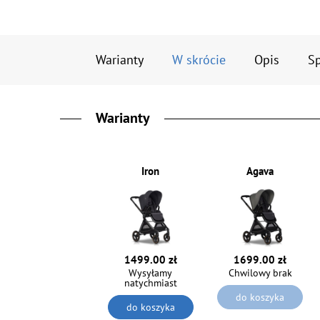
Warianty
W skrócie
Opis
Sp
Warianty
Iron
Agava
1499.00 zł
1699.00 zł
Wysyłamy
Chwilowy brak
natychmiast
do koszyka
do koszyka