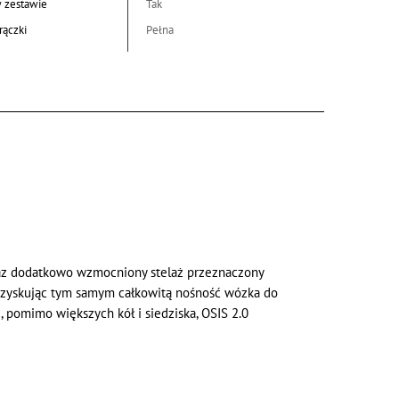
w zestawie
Tak
rączki
Pełna
raz dodatkowo wzmocniony stelaż przeznaczony
 uzyskując tym samym całkowitą nośność wózka do
 pomimo większych kół i siedziska, OSIS 2.0