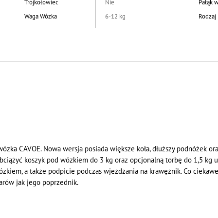
Trójkołowiec
Nie
Pałąk 
Waga Wózka
6-12 kg
Rodzaj 
wózka CAVOE. Nowa wersja posiada większe koła, dłuższy podnóżek o
bciążyć koszyk pod wózkiem do 3 kg oraz opcjonalną torbę do 1,5 kg
ózkiem, a także podpicie podczas wjeżdżania na krawężnik. Co ciekawe,
arów jak jego poprzednik.