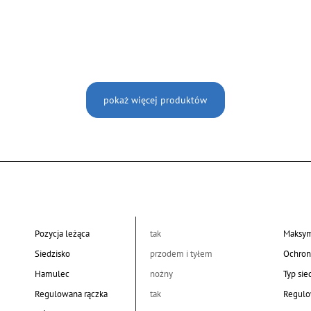
pokaż więcej produktów
Pozycja leżąca
tak
Maksym
Siedzisko
przodem i tyłem
Ochron
Hamulec
nożny
Typ sie
Regulowana rączka
tak
Regulo