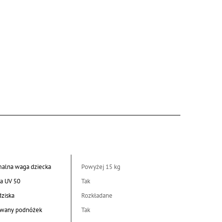
alna waga dziecka
Powyżej 15 kg
a UV 50
Tak
dziska
Rozkładane
wany podnóżek
Tak