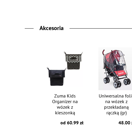
Akcesoria
Zuma Kids
Uniwersalna fol
Organizer na
na wózek z
wózek z
przekładaną
kieszonką
rączką (gr)
od 60.99 zł
48.00 