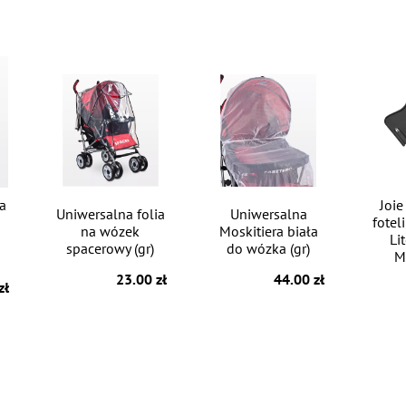
ia
Joie
Uniwersalna folia
Uniwersalna
fotel
na wózek
Moskitiera biała
Li
spacerowy (gr)
do wózka (gr)
M
23.00 zł
44.00 zł
zł