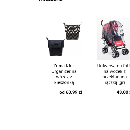
Zuma Kids
Uniwersalna fol
Organizer na
na wózek z
wózek z
przekładaną
kieszonką
rączką (gr)
od 60.99 zł
48.00 