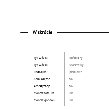
W skrócie
Typ wózka
bliźniaczy
Typ wózka
spacerowy
Rodzaj kół
piankowe
Koła skrętne
tak
Amortyzacja
tak
Montaż fotelika
nie
Montaż gondoli
nie