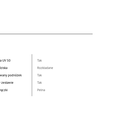
a UV 50
Tak
dziska
Rozkładane
wany podnóżek
Tak
w zestawie
Tak
rączki
Pełna