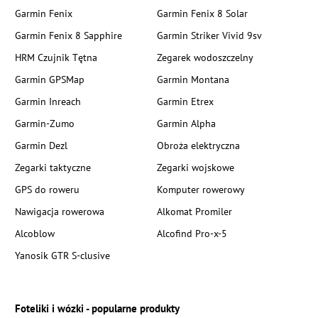
Garmin Fenix
Garmin Fenix 8 Solar
Garmin Fenix 8 Sapphire
Garmin Striker Vivid 9sv
HRM Czujnik Tętna
Zegarek wodoszczelny
Garmin GPSMap
Garmin Montana
Garmin Inreach
Garmin Etrex
Garmin-Zumo
Garmin Alpha
Garmin Dezl
Obroża elektryczna
Zegarki taktyczne
Zegarki wojskowe
GPS do roweru
Komputer rowerowy
Nawigacja rowerowa
Alkomat Promiler
Alcoblow
Alcofind Pro-x-5
Yanosik GTR S-clusive
Foteliki i wózki - popularne produkty