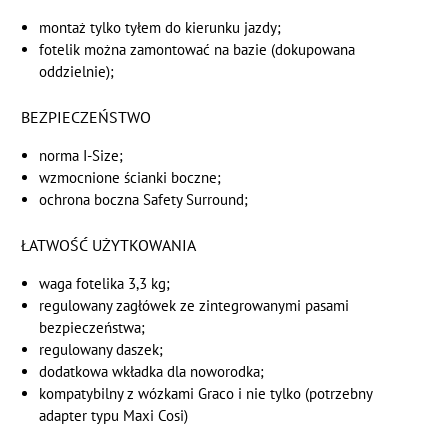
montaż tylko tyłem do kierunku jazdy;
fotelik można zamontować na bazie (dokupowana
oddzielnie);
BEZPIECZEŃSTWO
norma I-Size;
wzmocnione ścianki boczne;
ochrona boczna Safety Surround;
ŁATWOŚĆ UŻYTKOWANIA
waga fotelika 3,3 kg;
regulowany zagłówek ze zintegrowanymi pasami
bezpieczeństwa;
regulowany daszek;
dodatkowa wkładka dla noworodka;
kompatybilny z wózkami Graco i nie tylko (potrzebny
adapter typu Maxi Cosi)