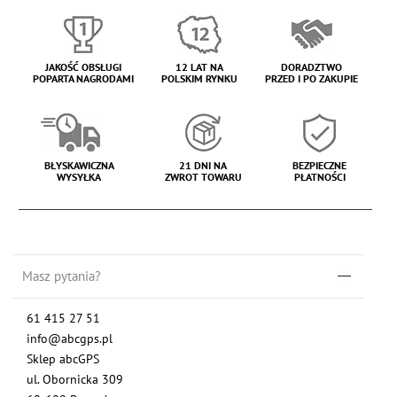
JAKOŚĆ OBSŁUGI
12 LAT NA
DORADZTWO
POPARTA NAGRODAMI
POLSKIM RYNKU
PRZED I PO ZAKUPIE
BŁYSKAWICZNA
21 DNI NA
BEZPIECZNE
WYSYŁKA
ZWROT TOWARU
PŁATNOŚCI
Masz pytania?
61 415 27 51
info@abcgps.pl
Sklep abcGPS
ul. Obornicka 309