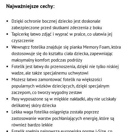
Najważniejsze cechy:
Dzięki ochronie bocznej dziecko jest doskonale
zabezpieczone przed skutkami zderzenia z boku
Tapicerkę łatwo zdjąć i wyprać w pralce, co ułatwia jej
czyszczenie
Wewnątrz fotelika znajduje się pianka Memory Foam, która
dostosowuje się do kształtu ciała dziecka, zapewniając
maksymalny komfort podczas podróży
Fotelik jest łatwy do przenoszenia, dzięki nie tylko niskiej
wadze, ale także specjalnemu uchwytowi
Możesz łatwo zamontować fotelik na większości
popularnych wózków dziecięcych, dzięki specjalnym
zaczepom, co tworzy wygodny zestaw
Pasy wyposażone są w miękkie nakładki, aby nie uciskały
delikatnej skóry dziecka
Lekka waga fotelika osiągnięta została poprzez
zastosowanie warstw pochłaniających energię, które są
również bardzo lekkie
Fotelik spełnia najnowszą europejską normę i-Size, co