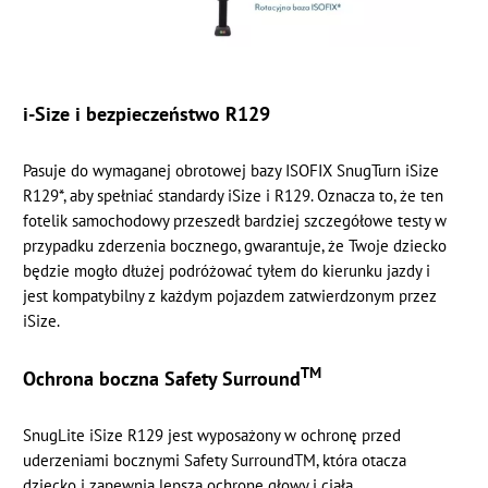
i-Size i bezpieczeństwo R129
Pasuje do wymaganej obrotowej bazy ISOFIX SnugTurn iSize
R129*, aby spełniać standardy iSize i R129. Oznacza to, że ten
fotelik samochodowy przeszedł bardziej szczegółowe testy w
przypadku zderzenia bocznego, gwarantuje, że Twoje dziecko
będzie mogło dłużej podróżować tyłem do kierunku jazdy i
jest kompatybilny z każdym pojazdem zatwierdzonym przez
iSize.
TM
Ochrona boczna Safety Surround
SnugLite iSize R129 jest wyposażony w ochronę przed
uderzeniami bocznymi Safety SurroundTM, która otacza
dziecko i zapewnia lepszą ochronę głowy i ciała.