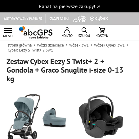
Rabat na pierwsze zakupy!
%
KONTO
SZUKAJ
KOSZYK
MENU
strona główna
Wózki dziecięce
Wózek 3w1
Wózek Cybex 3w1
Cybex Eezy S Twist+ 2 3w1
Zestaw Cybex Eezy S Twist+ 2 +
Gondola + Graco Snuglite i-size 0-13
kg