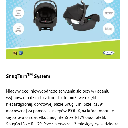
TM
SnugTurn
System
Nigdy więcej niewygodnego schylania się przy wkładaniu i
wyjmowaniu dziecka z fotelika. To możliwe dzięki
niezastąpionej, obrotowej bazie SnugTurn iSize R129*
mocowanej za pomocą zaczepów ISOFIX, na której montuje
się zarówno nosidełko SnugLite iSize R129 oraz fotelik
SnugGo iSize R 129. Przez pierwsze 12 miesięcy życia dziecka