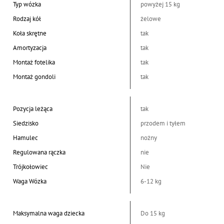
Typ wózka
powyżej 15 kg
Rodzaj kół
żelowe
Koła skrętne
tak
Amortyzacja
tak
Montaż fotelika
tak
Montaż gondoli
tak
Pozycja leżąca
tak
Siedzisko
przodem i tyłem
Hamulec
nożny
Regulowana rączka
nie
Trójkołowiec
Nie
Waga Wózka
6-12 kg
Maksymalna waga dziecka
Do 15 kg