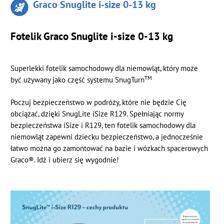
Graco Snuglite i-size 0-13 kg
Fotelik Graco Snuglite i-size 0-13 kg
Superlekki fotelik samochodowy dla niemowląt, który może
TM
być używany jako część systemu SnugTurn
Poczuj bezpieczeństwo w podróży, które nie będzie Cię
obciążać, dzięki SnugLite iSize R129. Spełniając normy
bezpieczeństwa iSize i R129, ten fotelik samochodowy dla
niemowląt zapewni dziecku bezpieczeństwo, a jednocześnie
łatwo można go zamontować na bazie i wózkach spacerowych
Graco®. Idź i ubierz się wygodnie!