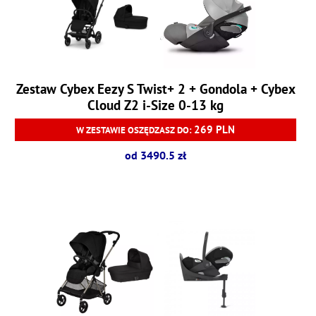
Zestaw Cybex Eezy S Twist+ 2 + Gondola + Cybex
Cloud Z2 i-Size 0-13 kg
269 PLN
W ZESTAWIE OSZĘDZASZ DO:
od 3490.5 zł