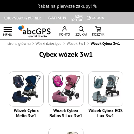
Rabat na pierwsze zakupy!
%
KONTO
SZUKAJ
KOSZYK
MENU
strona główna
Wózki dziecięce
Wózek 3w1
Wózek Cybex 3w1
Cybex wózek 3w1
Wózek Cybex
Wózek Cybex
Wózek Cybex EOS
Melio 3w1
Balios S Lux 3w1
Lux 3w1