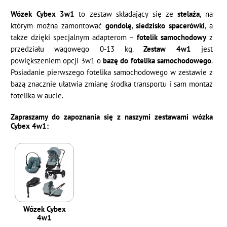
Wózek Cybex 3w1
to zestaw składający się ze
stelaża
, na
którym można zamontować
gondolę
,
siedzisko spacerówki
, a
także dzięki specjalnym adapterom –
fotelik samochodowy
z
przedziału wagowego 0-13 kg.
Zestaw 4w1
jest
powiększeniem opcji 3w1 o
bazę do fotelika samochodowego
.
Posiadanie pierwszego fotelika samochodowego w zestawie z
bazą znacznie ułatwia zmianę środka transportu i sam montaż
fotelika w aucie.
Zapraszamy do zapoznania się z naszymi zestawami wózka
Cybex 4w1:
Wózek Cybex
4w1