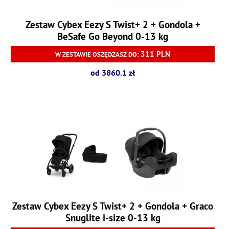
Zestaw Cybex Eezy S Twist+ 2 + Gondola +
BeSafe Go Beyond 0-13 kg
311 PLN
W ZESTAWIE OSZĘDZASZ DO:
od 3860.1 zł
Zestaw Cybex Eezy S Twist+ 2 + Gondola + Graco
Snuglite i-size 0-13 kg