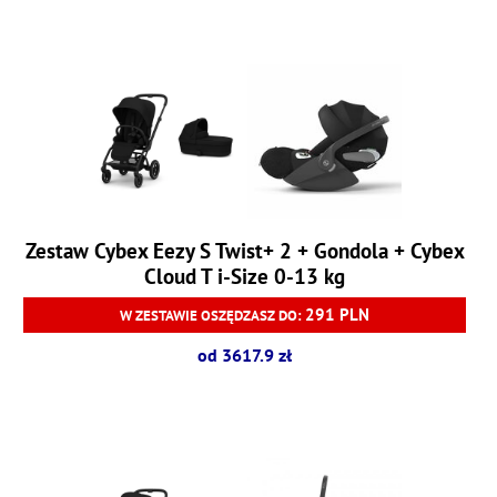
Zestaw Cybex Eezy S Twist+ 2 + Gondola + Cybex
Cloud T i-Size 0-13 kg
291 PLN
W ZESTAWIE OSZĘDZASZ DO:
od 3617.9 zł