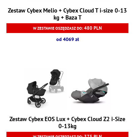
Zestaw Cybex Melio + Cybex Cloud T i-size 0-13
kg + Baza T
480 PLN
W ZESTAWIE OSZĘDZASZ DO:
od 4069 zł
Zestaw Cybex EOS Lux + Cybex Cloud Z2 i-Size
0-13kg
375 PLN
W ZESTAWIE OSZĘDZASZ DO: