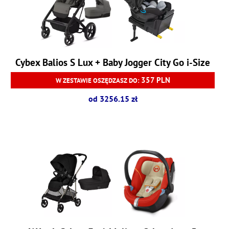
Cybex Balios S Lux + Baby Jogger City Go i-Size
357 PLN
W ZESTAWIE OSZĘDZASZ DO:
od 3256.15 zł