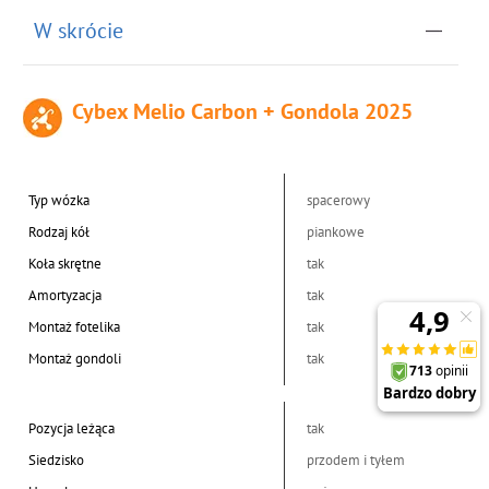
W skrócie
Cybex Melio Carbon + Gondola 2025
Typ wózka
spacerowy
Rodzaj kół
piankowe
Koła skrętne
tak
Amortyzacja
tak
Montaż fotelika
tak
Montaż gondoli
tak
Pozycja leżąca
tak
Siedzisko
przodem i tyłem