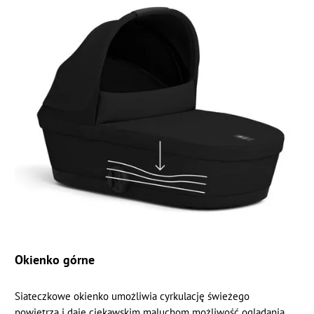
Okienko górne
Siateczkowe okienko umożliwia cyrkulację świeżego
powietrza i daje ciekawskim maluchom możliwość oglądania