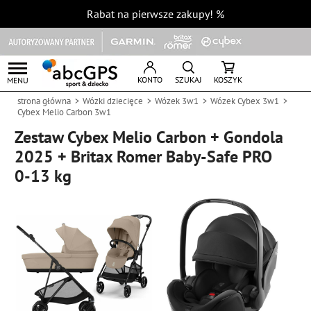
Rabat na pierwsze zakupy!
%
KONTO
SZUKAJ
KOSZYK
MENU
strona główna
Wózki dziecięce
Wózek 3w1
Wózek Cybex 3w1
Cybex Melio Carbon 3w1
Zestaw Cybex Melio Carbon + Gondola
2025 + Britax Romer Baby-Safe PRO
0-13 kg