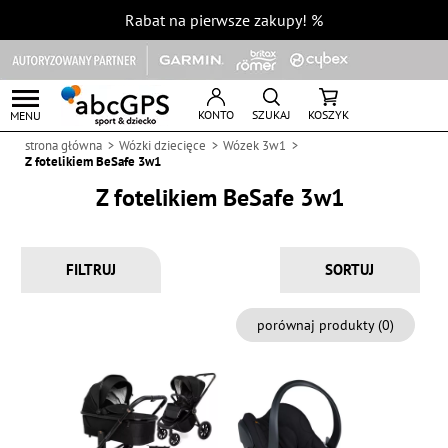
Rabat na pierwsze zakupy!
%
KONTO
SZUKAJ
KOSZYK
MENU
strona główna
Wózki dziecięce
Wózek 3w1
Z fotelikiem BeSafe 3w1
Z fotelikiem BeSafe 3w1
FILTRUJ
porównaj produkty (
0
)