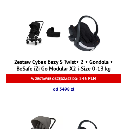
Zestaw Cybex Eezy S Twist+ 2 + Gondola +
BeSafe iZi Go Modular X2 i-Size 0-13 kg
246 PLN
W ZESTAWIE OSZĘDZASZ DO:
od 3498 zł