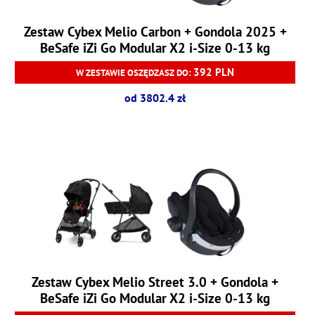
Zestaw Cybex Melio Carbon + Gondola 2025 +
BeSafe iZi Go Modular X2 i-Size 0-13 kg
392 PLN
W ZESTAWIE OSZĘDZASZ DO:
od 3802.4 zł
Zestaw Cybex Melio Street 3.0 + Gondola +
BeSafe iZi Go Modular X2 i-Size 0-13 kg