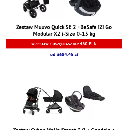
Zestaw Muuvo Quick SE 2 +BeSafe iZi Go
Modular X2 i-Size 0-13 kg
460 PLN
W ZESTAWIE OSZĘDZASZ DO:
od 3684.45 zł
Zestaw Cybex Melio Street 3.0 + Gondola +