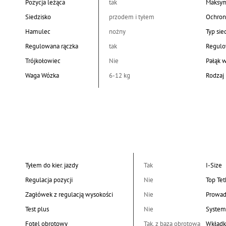
Pozycja leżąca
tak
Maksym
Siedzisko
przodem i tyłem
Ochron
Hamulec
nożny
Typ sie
Regulowana rączka
tak
Regulo
Trójkołowiec
Nie
Pałąk 
Waga Wózka
6-12 kg
Rodzaj 
Tyłem do kier. jazdy
Tak
I-Size
Regulacja pozycji
Nie
Top Tet
Zagłówek z regulacją wysokości
Nie
Prowad
Test plus
Nie
System
Fotel obrotowy
Tak, z bazą obrotową
Wkładk