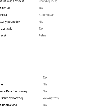
alna waga dziecka
Powyżej 15 kg
a UV 50
Tak
dziska
Kubełkowe
wany podnóżek
Nie
w zestawie
Tak
rączki
Pełna
Tak
her
Nie
nica Pasa Biodrowego
Nie
 Ochrony Bocznej
Wewnętrzny
a Redukcyjna
Tak