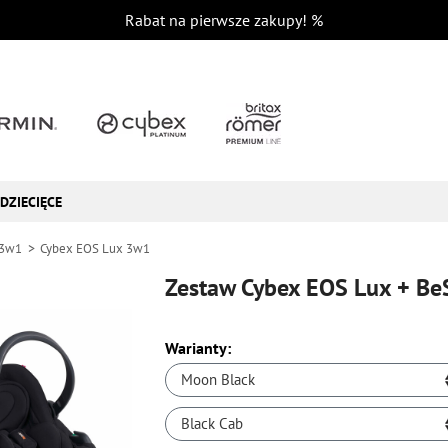
Rabat na pierwsze zakupy!
%
DZIECIĘCE
 3w1
Cybex EOS Lux 3w1
Zestaw Cybex EOS Lux + Be
Warianty:
Moon Black
Black Cab