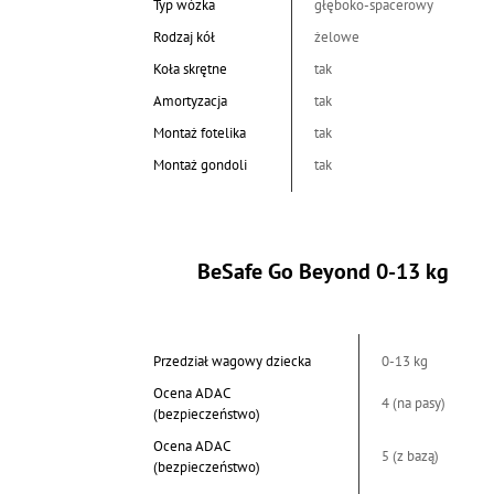
Typ wózka
głęboko-spacerowy
Rodzaj kół
żelowe
Koła skrętne
tak
Amortyzacja
tak
Montaż fotelika
tak
Montaż gondoli
tak
BeSafe Go Beyond 0-13 kg
Przedział wagowy dziecka
0-13 kg
Ocena ADAC
4 (na pasy)
(bezpieczeństwo)
Ocena ADAC
5 (z bazą)
(bezpieczeństwo)