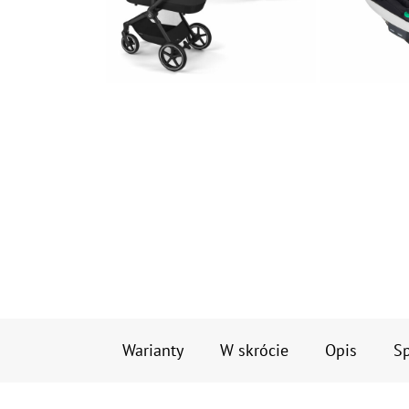
Warianty
W skrócie
Opis
Sp