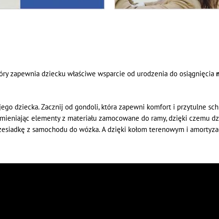
tóry zapewnia dziecku właściwe wsparcie od urodzenia do osiągnięcia
go dziecka. Zacznij od gondoli, która zapewni komfort i przytulne sc
 wymieniając elementy z materiału zamocowane do ramy, dzięki czemu
zesiadkę z samochodu do wózka. A dzięki kołom terenowym i amortyzac