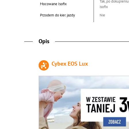
Tak, po dokupieniu
Mocowane Isofix
isofix
Przodem do kier. jazdy
Nie
Opis
Cybex EOS Lux