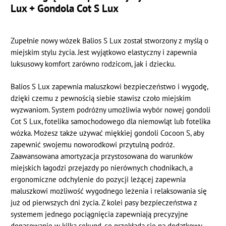
Lux + Gondola Cot S Lux
Zupełnie nowy wózek Balios S Lux został stworzony z myślą o
miejskim stylu życia. Jest wyjątkowo elastyczny i zapewnia
luksusowy komfort zarówno rodzicom, jak i dziecku.
Balios S Lux zapewnia maluszkowi bezpieczeństwo i wygodę,
dzięki czemu z pewnością siebie stawisz czoło miejskim
wyzwaniom. System podróżny umożliwia wybór nowej gondoli
Cot S Lux, fotelika samochodowego dla niemowląt lub fotelika
wózka. Możesz także używać miękkiej gondoli Cocoon S, aby
zapewnić swojemu noworodkowi przytulną podróż.
Zaawansowana amortyzacja przystosowana do warunków
miejskich łagodzi przejazdy po nierównych chodnikach, a
ergonomiczne odchylenie do pozycji leżącej zapewnia
maluszkowi możliwość wygodnego leżenia i relaksowania się
już od pierwszych dni życia. Z kolei pasy bezpieczeństwa z
systemem jednego pociągnięcia zapewniają precyzyjne
dopasowanie w kilka sekund, co przekłada się na dodatkowy