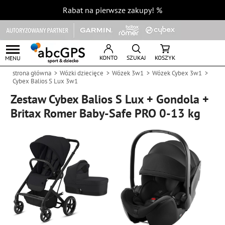
Rabat na pierwsze zakupy!
%
KONTO
SZUKAJ
KOSZYK
MENU
strona główna
Wózki dziecięce
Wózek 3w1
Wózek Cybex 3w1
Cybex Balios S Lux 3w1
Zestaw Cybex Balios S Lux + Gondola +
Britax Romer Baby-Safe PRO 0-13 kg