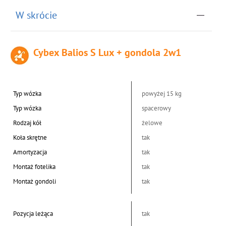
W skrócie
Cybex Balios S Lux + gondola 2w1
Typ wózka
powyżej 15 kg
Typ wózka
spacerowy
Rodzaj kół
żelowe
Koła skrętne
tak
Amortyzacja
tak
Montaż fotelika
tak
Montaż gondoli
tak
Pozycja leżąca
tak