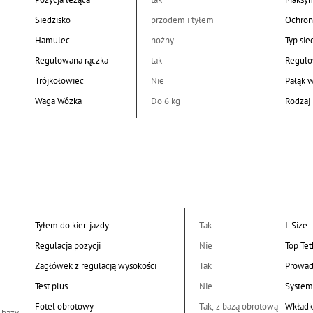
Siedzisko
przodem i tyłem
Ochron
Hamulec
nożny
Typ sie
Regulowana rączka
tak
Regulo
Trójkołowiec
Nie
Pałąk 
Waga Wózka
Do 6 kg
Rodzaj 
Tyłem do kier. jazdy
Tak
I-Size
Regulacja pozycji
Nie
Top Tet
Zagłówek z regulacją wysokości
Tak
Prowad
Test plus
Nie
System
Fotel obrotowy
Tak, z bazą obrotową
Wkładk
 bazy