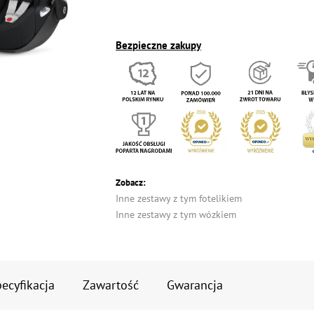
Bezpieczne zakupy
Zobacz:
Inne zestawy z tym fotelikiem
Inne zestawy z tym wózkiem
ecyfikacja
Zawartość
Gwarancja