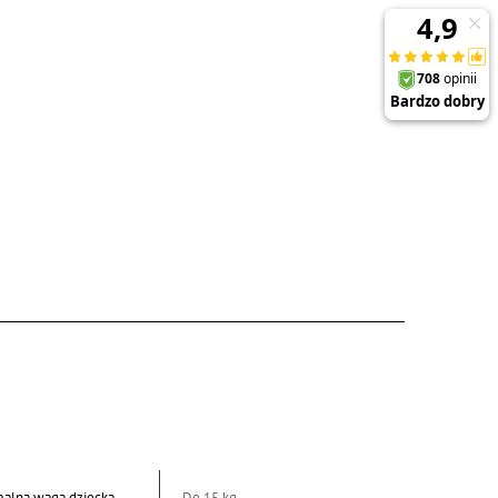
alna waga dziecka
Do 15 kg