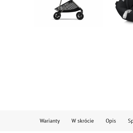
Warianty
W skrócie
Opis
Sp