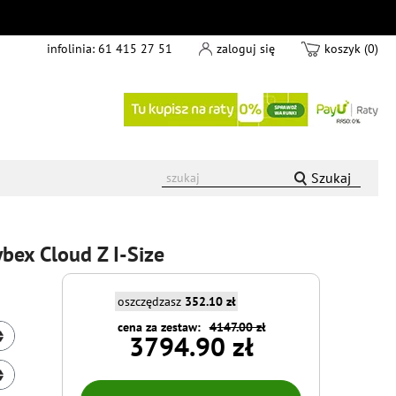
infolinia:
61 415 27 51
zaloguj się
koszyk (0)
Szukaj
bex Cloud Z I-Size
oszczędzasz
352.10 zł
cena za zestaw:
4147.00 zł
3794.90 zł