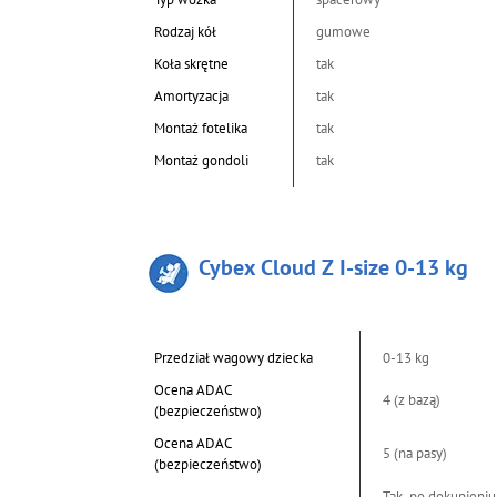
Rodzaj kół
gumowe
Koła skrętne
tak
Amortyzacja
tak
Montaż fotelika
tak
Montaż gondoli
tak
Cybex Cloud Z I-size 0-13 kg
Przedział wagowy dziecka
0-13 kg
Ocena ADAC
4 (z bazą)
(bezpieczeństwo)
Ocena ADAC
5 (na pasy)
(bezpieczeństwo)
Tak, po dokupieniu