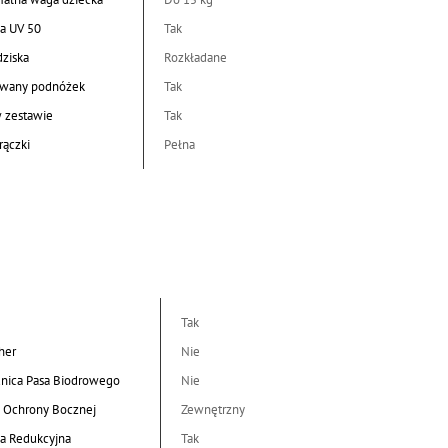
a UV 50
Tak
dziska
Rozkładane
wany podnóżek
Tak
w zestawie
Tak
rączki
Pełna
Tak
her
Nie
nica Pasa Biodrowego
Nie
 Ochrony Bocznej
Zewnętrzny
a Redukcyjna
Tak