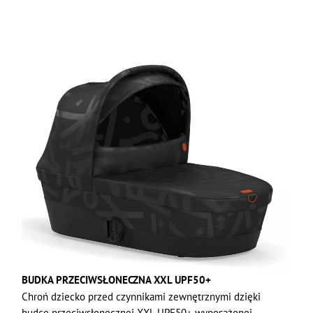
BUDKA PRZECIWSŁONECZNA XXL UPF50+
Chroń dziecko przed czynnikami zewnętrznymi dzięki
budce przeciwsłonecznej XXL UPF50+ wyposażonej