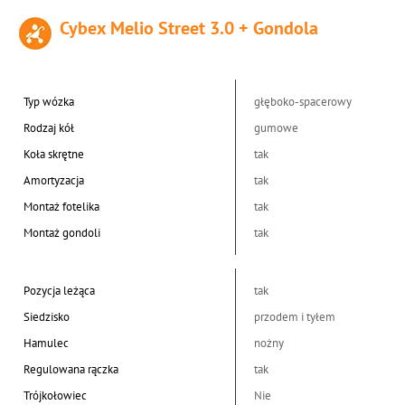
Cybex Melio Street 3.0 + Gondola
Typ wózka
głęboko-spacerowy
Rodzaj kół
gumowe
Koła skrętne
tak
Amortyzacja
tak
Montaż fotelika
tak
Montaż gondoli
tak
Pozycja leżąca
tak
Siedzisko
przodem i tyłem
Hamulec
nożny
Regulowana rączka
tak
Trójkołowiec
Nie