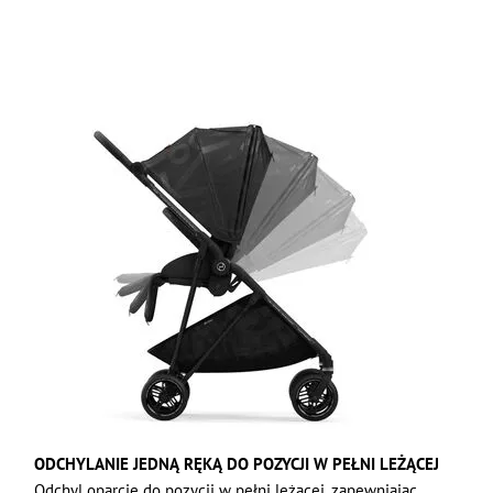
ODCHYLANIE JEDNĄ RĘKĄ DO POZYCJI W PEŁNI LEŻĄCEJ
Odchyl oparcie do pozycji w pełni leżącej, zapewniając