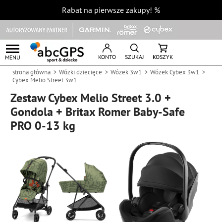
Rabat na pierwsze zakupy!
%
KONTO
SZUKAJ
KOSZYK
MENU
strona główna
Wózki dziecięce
Wózek 3w1
Wózek Cybex 3w1
Cybex Melio Street 3w1
Zestaw Cybex Melio Street 3.0 +
Gondola + Britax Romer Baby-Safe
PRO 0-13 kg