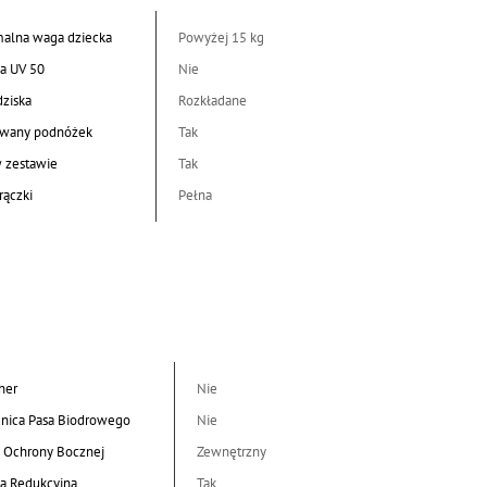
alna waga dziecka
Powyżej 15 kg
a UV 50
Nie
dziska
Rozkładane
wany podnóżek
Tak
w zestawie
Tak
rączki
Pełna
her
Nie
nica Pasa Biodrowego
Nie
 Ochrony Bocznej
Zewnętrzny
a Redukcyjna
Tak