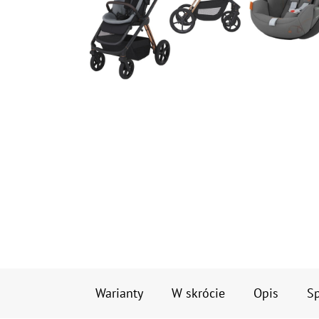
Warianty
W skrócie
Opis
Sp