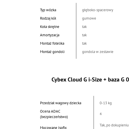
Typ wózka
głęboko-spacerowy
Rodzaj kół
gumowe
Koła skrętne
tak
Amortyzacja
tak
Montaż fotelika
tak
Montaż gondoli
gondola w zestawie
Cybex Cloud G i-Size + baza G 
Przedział wagowy dziecka
0-13 kg
Ocena ADAC
4
(bezpieczeństwo)
Tak, po dokupieniu
Mocowane Isofix