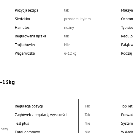
Pozycja leżąca
tak
Maksym
Siedzisko
przodem i tyłem
Ochron
Hamulec
nożny
Typ sie
Regulowana rączka
tak
Regulo
Trójkołowiec
Nie
Pałąk 
Waga Wózka
6-12 kg
Rodzaj 
0-13kg
Regulacja pozycji
Tak
Top Tet
Zagłówek z regulacją wysokości
Tak
Prowad
Test plus
Nie
System
 bazy
Fotel obrotowy
Nie
Wkładk