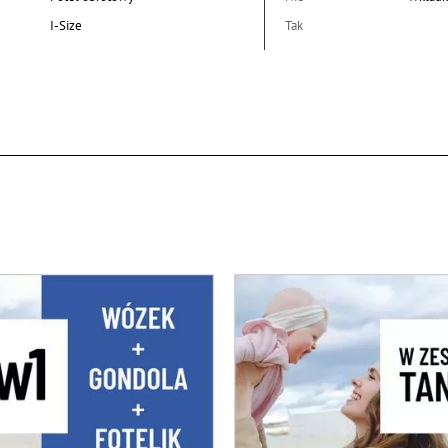
I-Size
Tak