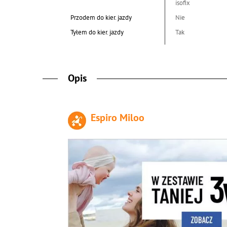
isofix
Przodem do kier. jazdy
Nie
Tyłem do kier. jazdy
Tak
Opis
Espiro Miloo