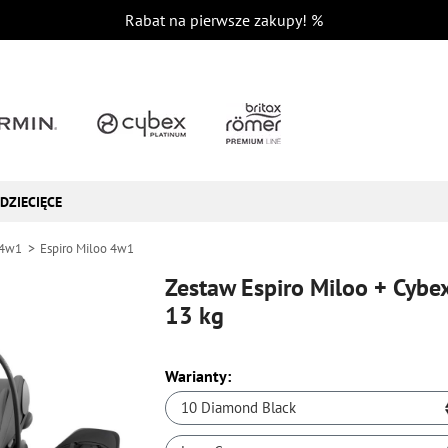
Rabat na pierwsze zakupy!
%
DZIECIĘCE
 4w1
Espiro Miloo 4w1
Zestaw Espiro Miloo + Cybex
13 kg
Warianty:
10 Diamond Black