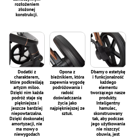
rozłożeniem
złożonej
konstrukcji.
Dodatki z
Opona z
Dbamy o estetykę
charakterem,
bieżnikiem, która
i funkcjonalność
które podkreślają
zapewnia wygodę
każdego
artyzm miloo.
podróżowania i
elementu
Dzięki nim każda
radość
tworzącego nasze
podróż staje się
doświadczania
produkty.
piękniejsza i
życia jako
Inteligentny
jeszcze bardziej
najpiękniejszej ze
hamulec,
niepowtarzalna.
sztuk.
skonstruowany
Dzięki doskonałej
tak, aby podczas
amortyzacji, nie
jego użytkowania
ma mowy o
nie niszczyć
niewygodach
obuwia, jest