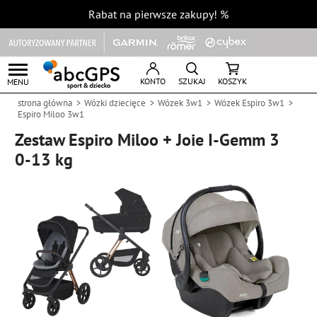
Rabat na pierwsze zakupy!
%
KONTO
SZUKAJ
KOSZYK
MENU
strona główna
Wózki dziecięce
Wózek 3w1
Wózek Espiro 3w1
Espiro Miloo 3w1
Zestaw Espiro Miloo + Joie I-Gemm 3
0-13 kg