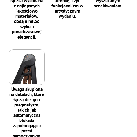
rączka wykonana
torebkę, czyli
wyszukanym
z najlepszych
funkcjonalizm w
oczekiwaniom.
jakościowo
artystycznym
materiałów,
wydaniu.
dodaje miloo
szyku, i
ponadczasowej
elegancji.
Uwaga skupiona
na detalach, które
łączą design i
pragmatyzm,
takich jak
automatyczna
blokada
zapobiegająca
przed
samoczynnym