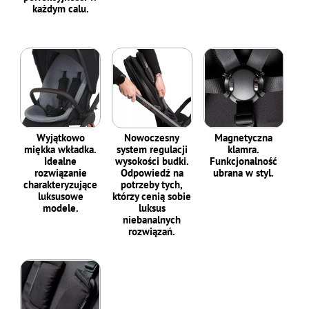
każdym calu.
Wyjątkowo
Nowoczesny
Magnetyczna
miękka wkładka.
system regulacji
klamra.
Idealne
wysokości budki.
Funkcjonalność
rozwiązanie
Odpowiedź na
ubrana w styl.
charakteryzujące
potrzeby tych,
luksusowe
którzy cenią sobie
modele.
luksus
niebanalnych
rozwiązań.