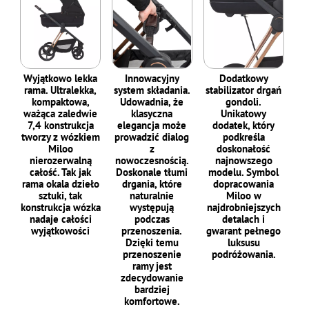
Wyjątkowo lekka
Innowacyjny
Dodatkowy
rama. Ultralekka,
system składania.
stabilizator drgań
kompaktowa,
Udowadnia, że
gondoli.
ważąca zaledwie
klasyczna
Unikatowy
7,4 konstrukcja
elegancja może
dodatek, który
tworzy z wózkiem
prowadzić dialog
podkreśla
Miloo
z
doskonałość
nierozerwalną
nowoczesnością.
najnowszego
całość. Tak jak
Doskonale tłumi
modelu. Symbol
rama okala dzieło
drgania, które
dopracowania
sztuki, tak
naturalnie
Miloo w
konstrukcja wózka
występują
najdrobniejszych
nadaje całości
podczas
detalach i
wyjątkowości
przenoszenia.
gwarant pełnego
Dzięki temu
luksusu
przenoszenie
podróżowania.
ramy jest
zdecydowanie
bardziej
komfortowe.