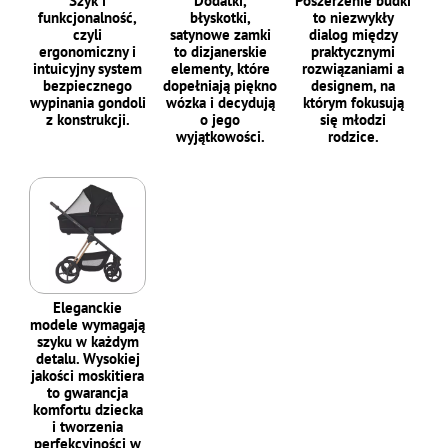
Szyk i
Dodatki,
Poszerzenie budki
funkcjonalność,
błyskotki,
to niezwykły
czyli
satynowe zamki
dialog między
ergonomiczny i
to dizjanerskie
praktycznymi
intuicyjny system
elementy, które
rozwiązaniami a
bezpiecznego
dopełniają piękno
designem, na
wypinania gondoli
wózka i decydują
którym fokusują
z konstrukcji.
o jego
się młodzi
wyjątkowości.
rodzice.
Eleganckie
modele wymagają
szyku w każdym
detalu. Wysokiej
jakości moskitiera
to gwarancja
komfortu dziecka
i tworzenia
perfekcyjności w