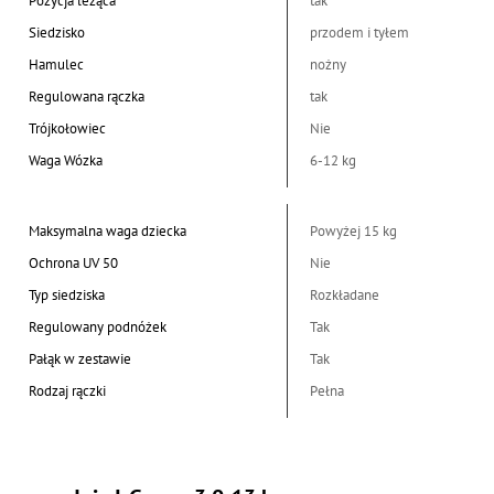
Pozycja leżąca
tak
Siedzisko
przodem i tyłem
Hamulec
nożny
Regulowana rączka
tak
Trójkołowiec
Nie
Waga Wózka
6-12 kg
Maksymalna waga dziecka
Powyżej 15 kg
Ochrona UV 50
Nie
Typ siedziska
Rozkładane
Regulowany podnóżek
Tak
Pałąk w zestawie
Tak
Rodzaj rączki
Pełna