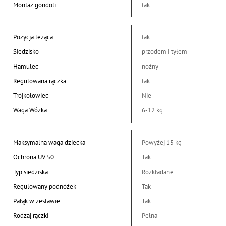
Montaż gondoli
tak
Pozycja leżąca
tak
Siedzisko
przodem i tyłem
Hamulec
nożny
Regulowana rączka
tak
Trójkołowiec
Nie
Waga Wózka
6-12 kg
Maksymalna waga dziecka
Powyżej 15 kg
Ochrona UV 50
Tak
Typ siedziska
Rozkładane
Regulowany podnóżek
Tak
Pałąk w zestawie
Tak
Rodzaj rączki
Pełna