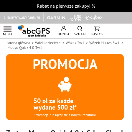
Rabat na pierwsze zakupy!
%
KONTO
SZUKAJ
KOSZYK
MENU
strona główna
Wózki dziecięce
Wózek 3w1
Wózek Muuvo 3w1
Muuvo Quick 4.0 3w1
PROMOCJA
50 zł za każde
wydane 500 zł*
*Promocja nie łączy się z innymi rabatami.