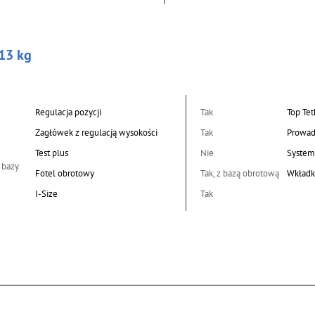
13 kg
Regulacja pozycji
Tak
Top Tet
Zagłówek z regulacją wysokości
Tak
Prowad
Test plus
Nie
System
 bazy
Fotel obrotowy
Tak, z bazą obrotową
Wkładk
I-Size
Tak