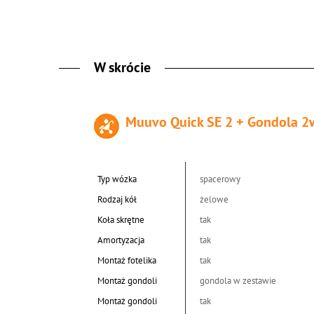
W skrócie
Muuvo Quick SE 2 + Gondola 2
Typ wózka
spacerowy
Rodzaj kół
żelowe
Koła skrętne
tak
Amortyzacja
tak
Montaż fotelika
tak
Montaż gondoli
gondola w zestawie
Montaż gondoli
tak