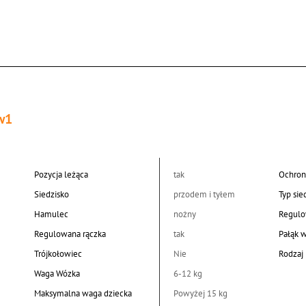
w1
Pozycja leżąca
tak
Ochron
Siedzisko
przodem i tyłem
Typ sie
Hamulec
nożny
Regulo
Regulowana rączka
tak
Pałąk 
Trójkołowiec
Nie
Rodzaj 
Waga Wózka
6-12 kg
Maksymalna waga dziecka
Powyżej 15 kg