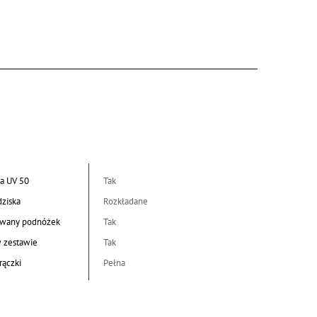
a UV 50
Tak
dziska
Rozkładane
wany podnóżek
Tak
w zestawie
Tak
rączki
Pełna