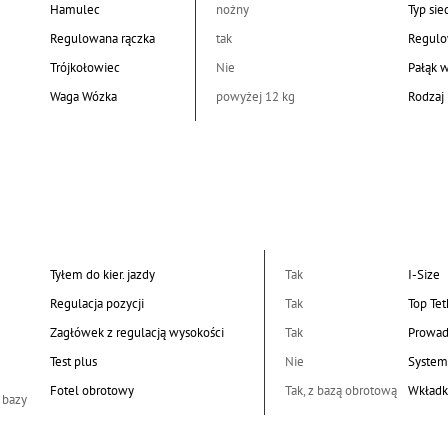
Hamulec
nożny
Typ sie
Regulowana rączka
tak
Regulo
Trójkołowiec
Nie
Pałąk 
Waga Wózka
powyżej 12 kg
Rodzaj 
Tyłem do kier. jazdy
Tak
I-Size
Regulacja pozycji
Tak
Top Tet
Zagłówek z regulacją wysokości
Tak
Prowad
Test plus
Nie
System
Fotel obrotowy
Tak, z bazą obrotową
Wkładk
 bazy