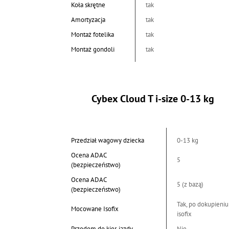
Koła skrętne
tak
Amortyzacja
tak
Montaż fotelika
tak
Montaż gondoli
tak
Cybex Cloud T i-size 0-13 kg
Przedział wagowy dziecka
0-13 kg
Ocena ADAC
5
(bezpieczeństwo)
Ocena ADAC
5 (z bazą)
(bezpieczeństwo)
Tak, po dokupieniu
Mocowane Isofix
isofix
Przodem do kier. jazdy
Nie