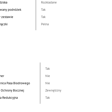
dziska
Rozkładane
wany podnóżek
Tak
w zestawie
Tak
rączki
Pełna
Tak
her
Nie
nica Pasa Biodrowego
Nie
 Ochrony Bocznej
Zewnętrzny
a Redukcyjna
Tak