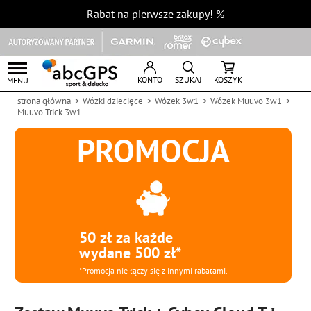
Rabat na pierwsze zakupy!
%
KONTO
SZUKAJ
KOSZYK
MENU
strona główna
Wózki dziecięce
Wózek 3w1
Wózek Muuvo 3w1
Muuvo Trick 3w1
PROMOCJA
50 zł za każde
wydane 500 zł*
*Promocja nie łączy się z innymi rabatami.