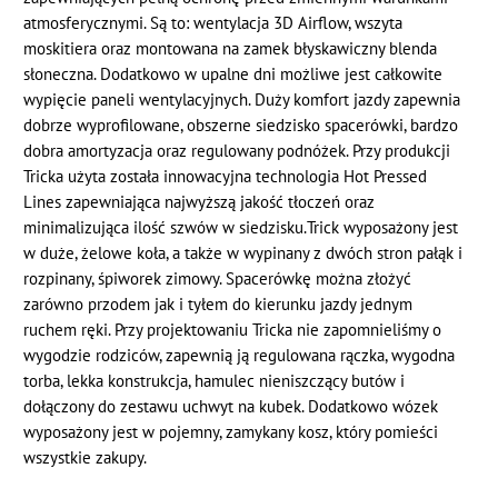
atmosferycznymi. Są to: wentylacja 3D Airflow, wszyta
moskitiera oraz montowana na zamek błyskawiczny blenda
słoneczna. Dodatkowo w upalne dni możliwe jest całkowite
wypięcie paneli wentylacyjnych. Duży komfort jazdy zapewnia
dobrze wyprofilowane, obszerne siedzisko spacerówki, bardzo
dobra amortyzacja oraz regulowany podnóżek. Przy produkcji
Tricka użyta została innowacyjna technologia Hot Pressed
Lines zapewniająca najwyższą jakość tłoczeń oraz
minimalizująca ilość szwów w siedzisku.Trick wyposażony jest
w duże, żelowe koła, a także w wypinany z dwóch stron pałąk i
rozpinany, śpiworek zimowy. Spacerówkę można złożyć
zarówno przodem jak i tyłem do kierunku jazdy jednym
ruchem ręki. Przy projektowaniu Tricka nie zapomnieliśmy o
wygodzie rodziców, zapewnią ją regulowana rączka, wygodna
torba, lekka konstrukcja, hamulec nieniszczący butów i
dołączony do zestawu uchwyt na kubek. Dodatkowo wózek
wyposażony jest w pojemny, zamykany kosz, który pomieści
wszystkie zakupy.