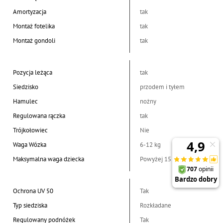
Amortyzacja
tak
Montaż fotelika
tak
Montaż gondoli
tak
Pozycja leżąca
tak
Siedzisko
przodem i tyłem
Hamulec
nożny
Regulowana rączka
tak
Trójkołowiec
Nie
Waga Wózka
6-12 kg
Maksymalna waga dziecka
Powyżej 15 kg
Ochrona UV 50
Tak
Typ siedziska
Rozkładane
Regulowany podnóżek
Tak