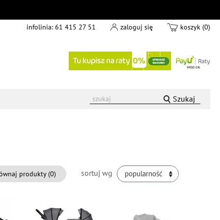
infolinia:
61 415 27 51
zaloguj się
koszyk (0)
Szukaj
sortuj wg
ównaj produkty (
0
)
popularność