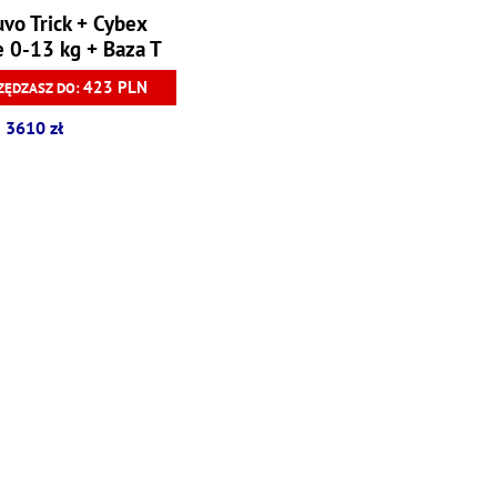
vo Trick + Cybex
e 0-13 kg + Baza T
423 PLN
ZĘDZASZ DO:
 3610 zł