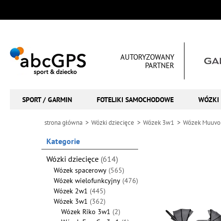
AUTORYZOWANY
PARTNER
SPORT / GARMIN
FOTELIKI SAMOCHODOWE
WÓZKI 
strona główna
Wózki dziecięce
Wózek 3w1
Wózek Muuvo
Kategorie
Wózki dziecięce
(614)
Wózek spacerowy
(565)
Wózek wielofunkcyjny
(476)
Wózek 2w1
(445)
Wózek 3w1
(362)
Wózek Riko 3w1
(2)