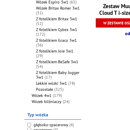
Wózek Espiro 3w1
(65)
Zestaw Muu
Wózek Britax Romer 3w1
Cloud T i-siz
(31)
Z fotelikiem Britax 3w1
W ZESTAWIE OS
(52)
Z fotelikiem Cybex 3w1
od
(172)
Z fotelikiem Graco 3w1
(36)
Z fotelikiem Joie 3w1
(29)
Z fotelikiem BeSafe 3w1
(54)
Z fotelikiem Baby Jogger
3w1
(17)
Lekkie wózki 3w1
(78)
Pozostałe
(325)
Wózek 4w1
(179)
Wózek bliźniaczy
(24)
Typ wózka
głęboko-spacerowy
(4)
spacerowy
(4)