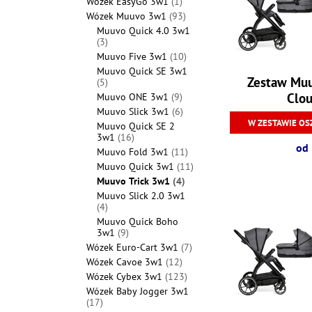
Wózek EasyGo 3w1
(1)
Wózek Muuvo 3w1
(93)
Muuvo Quick 4.0 3w1
(3)
Muuvo Five 3w1
(10)
Muuvo Quick SE 3w1
Zestaw Muu
(5)
Clou
Muuvo ONE 3w1
(9)
Muuvo Slick 3w1
(6)
W ZESTAWIE OS
Muuvo Quick SE 2
3w1
(16)
od 
Muuvo Fold 3w1
(11)
Muuvo Quick 3w1
(11)
Muuvo Trick 3w1
(4)
Muuvo Slick 2.0 3w1
(4)
Muuvo Quick Boho
3w1
(9)
Wózek Euro-Cart 3w1
(7)
Wózek Cavoe 3w1
(12)
Wózek Cybex 3w1
(123)
Wózek Baby Jogger 3w1
(17)