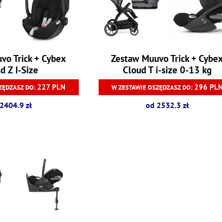
vo Trick + Cybex
Zestaw Muuvo Trick + Cybe
d Z I-Size
Cloud T i-size 0-13 kg
227 PLN
296 PL
ZĘDZASZ DO:
W ZESTAWIE OSZĘDZASZ DO:
2404.9 zł
od 2532.3 zł