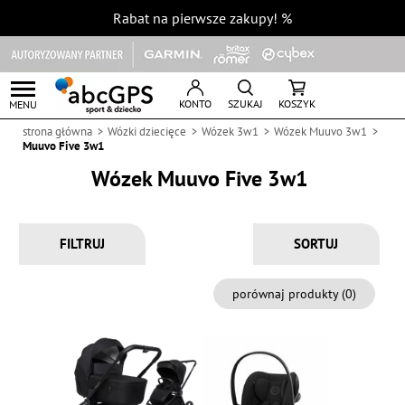
Rabat na pierwsze zakupy!
%
KONTO
SZUKAJ
KOSZYK
MENU
strona główna
Wózki dziecięce
Wózek 3w1
Wózek Muuvo 3w1
Muuvo Five 3w1
Wózek Muuvo Five 3w1
FILTRUJ
porównaj produkty (
0
)