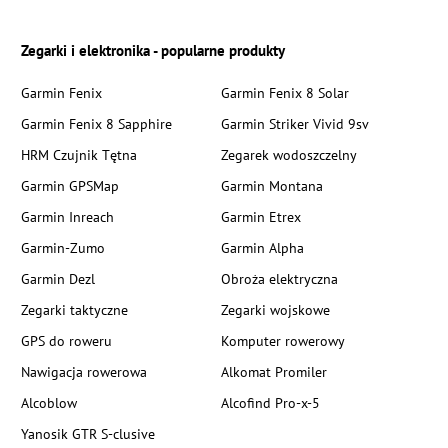
Zegarki i elektronika - popularne produkty
Garmin Fenix
Garmin Fenix 8 Solar
Garmin Fenix 8 Sapphire
Garmin Striker Vivid 9sv
HRM Czujnik Tętna
Zegarek wodoszczelny
Garmin GPSMap
Garmin Montana
Garmin Inreach
Garmin Etrex
Garmin-Zumo
Garmin Alpha
Garmin Dezl
Obroża elektryczna
Zegarki taktyczne
Zegarki wojskowe
GPS do roweru
Komputer rowerowy
Nawigacja rowerowa
Alkomat Promiler
Alcoblow
Alcofind Pro-x-5
Yanosik GTR S-clusive