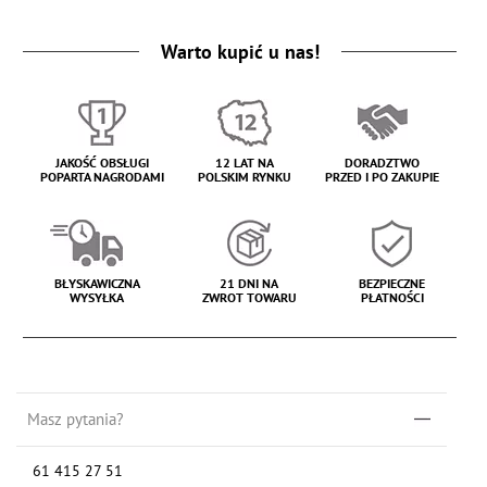
Warto kupić u nas!
JAKOŚĆ OBSŁUGI
12 LAT NA
DORADZTWO
POPARTA NAGRODAMI
POLSKIM RYNKU
PRZED I PO ZAKUPIE
BŁYSKAWICZNA
21 DNI NA
BEZPIECZNE
WYSYŁKA
ZWROT TOWARU
PŁATNOŚCI
Masz pytania?
61 415 27 51