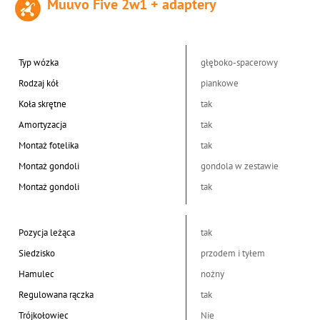
Muuvo Five 2w1 + adaptery
Typ wózka
głęboko-spacerowy
Rodzaj kół
piankowe
Koła skrętne
tak
Amortyzacja
tak
Montaż fotelika
tak
Montaż gondoli
gondola w zestawie
Montaż gondoli
tak
Pozycja leżąca
tak
Siedzisko
przodem i tyłem
Hamulec
nożny
Regulowana rączka
tak
Trójkołowiec
Nie