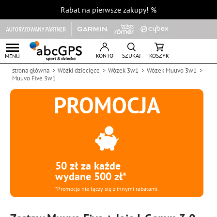
Rabat na pierwsze zakupy!
%
KONTO
SZUKAJ
KOSZYK
MENU
strona główna
Wózki dziecięce
Wózek 3w1
Wózek Muuvo 3w1
Muuvo Five 3w1
PROMOCJA
50 zł za każde
wydane 500 zł*
*Promocja nie łączy się z innymi rabatami.