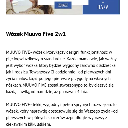
Wózek Muuvo Five 2w1
MUUVO FIVE
–
wózek, który łączy design
i funkcjonalność w
pięciogwiazdkowym
standardzie.
Każda mama wie, jak ważny
jest wybór wózka, który będzie wygodny zarówno dla
dziecka
jak i rodzica.
Towarzyszy Ci codziennie
–
od pierwszych dni
życia maluszka,
aż po jego pierwsze przygody na własnych
nóżkach.
MUUVO FIVE
został stworzony
po to, by cieszyć się
każdą chwilą, od narodzin, aż po nawet 4 lata.
MUUVO FIVE
–
lek
ki, wygodny i pełen sprytnych rozwiązań. To
wózek, który
naprawdę dostosowuje się do Waszego życia
–
od
pierwszych wspólnych spacerów aż
po długie wyprawy z
ciekawskim kilkulatkiem.