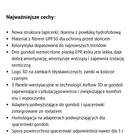
Najważniejsze cechy:
Nowa struktura tapicerki; tkanina z powłoką hydrofobową
Materiał z filtrem UPF50 dla ochrony przed słońcem
Kolorystyka dopasowana do najnowszych trendów
Dno gondoli wzmocnione pianką EPP, która jest lekka, daje
dobrą amortyzację, amortyzuje wstrząsy i zapewnia izolację
termiczną
Logo 3D na zamkach błyskawicznych; zamki w kolorze
czarnym
3 Panele wentylacyjne w technologii Airflow 3D w gondoli
zapewniające cyrkulacjępowietrza i zwiększające komfort
snu i wypoczynku
Adaptery podwyższające do gondoli i spacerówki
zintegrowane ze stelażem
Homologacja na adapterach podwyższających dla
spacerówki gondoli.
Spora powierzchnia spacerówki odpowiednia nawet dla 3 i