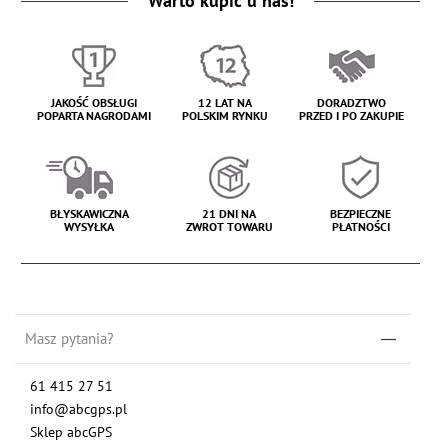
Warto kupić u nas!
JAKOŚĆ OBSŁUGI
12 LAT NA
DORADZTWO
POPARTA NAGRODAMI
POLSKIM RYNKU
PRZED I PO ZAKUPIE
BŁYSKAWICZNA
21 DNI NA
BEZPIECZNE
WYSYŁKA
ZWROT TOWARU
PŁATNOŚCI
Masz pytania?
61 415 27 51
info@abcgps.pl
Sklep abcGPS