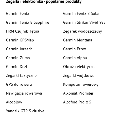
Zegarki i elektronika - popularne produkty
Garmin Fenix
Garmin Fenix 8 Solar
Garmin Fenix 8 Sapphire
Garmin Striker Vivid 9sv
HRM Czujnik Tętna
Zegarek wodoszczelny
Garmin GPSMap
Garmin Montana
Garmin Inreach
Garmin Etrex
Garmin-Zumo
Garmin Alpha
Garmin Dezl
Obroża elektryczna
Zegarki taktyczne
Zegarki wojskowe
GPS do roweru
Komputer rowerowy
Nawigacja rowerowa
Alkomat Promiler
Alcoblow
Alcofind Pro-x-5
Yanosik GTR S-clusive