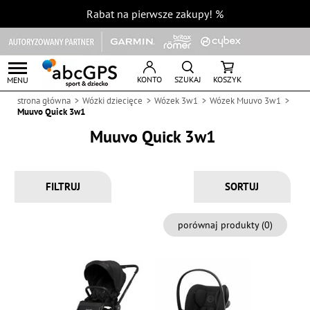
Rabat na pierwsze zakupy!
%
KONTO
SZUKAJ
KOSZYK
MENU
strona główna
Wózki dziecięce
Wózek 3w1
Wózek Muuvo 3w1
Muuvo Quick 3w1
Muuvo Quick 3w1
FILTRUJ
porównaj produkty (
0
)