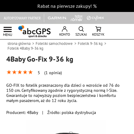
Rabat na pierwsze zakupy!
%
KONTO
SZUKAJ
KOSZYK
MENU
strona główna
Foteliki samochodowe
Fotelik 9-36 kg
Fotelik 4Baby 9-36 kg
4Baby Go-Fix 9-36 kg
★
★
★
★
★
5
(1 opinia)
GO-FIX to fotelik przeznaczony dla dzieci o wzroście od 76 do
150 cm. Certyfikowany zgodnie z rygorystyczną normą I-Size.
Gwarantuje to najwyższy poziom bezpieczeństwa i komfortu
małym pasażerom, aż do 12 roku życia.
Producent:
4Baby
|
Źródło: polska dystrybucja