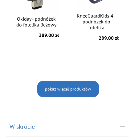
KneeGuardKids 4 -
Okiday - podnóżek
podnóżek do
do fotelika Beżowy
fotelika
389.00 zł
289.00 zł
pokaż więcej produktów
W skrócie