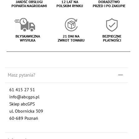
JAKOŚĆ OBSŁUGI
12 LAT NA
DORADZTWO
POPARTA NAGRODAMI
POLSKIM RYNKU
PRZED I PO ZAKUPIE
BŁYSKAWICZNA
21 DNI NA
BEZPIECZNE
WYSYŁKA
ZWROT TOWARU
PŁATNOŚCI
Masz pytania?
61 415 27 51
info@abcgps.pl
Sklep abcGPS
ul. Obornicka 309
60-689 Poznań