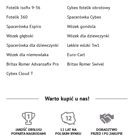
Fotelik isofix 9-36
Cybex fotelik obrotowy
Fotelik 360
Spacerówka Cybex
Spacerówka Espiro
Wózek gondola
Wózek głęboki
Wózek dla dziewczynki
Spacerówka dla dziewczynki
Lekkie wózki 3w1
Wózek dla niemowlaka
Euro-Cart
Britax Romer Advansafix Pro
Britax Romer Swivel
Cybex Cloud T
Warto kupić u nas!
JAKOŚĆ OBSŁUGI
12 LAT NA
DORADZTWO
POPARTA NAGRODAMI
POLSKIM RYNKU
PRZED I PO ZAKUPIE