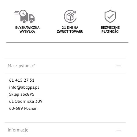
BŁYSKAWICZNA
21 DNI NA
BEZPIECZNE
WYSYŁKA
ZWROT TOWARU
PŁATNOŚCI
Masz pytania?
61 415 27 51
info@abcgps.pl
Sklep abcGPS
ul. Obornicka 309
60-689 Poznań
Informacje