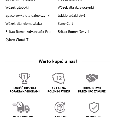
Wózek głęboki
Wózek dla dziewczynki
Spacerówka dla dziewczynki
Lekkie wózki 3w1
Wózek dla niemowlaka
Euro-Cart
Britax Romer Advansafix Pro
Britax Romer Swivel
Cybex Cloud T
Warto kupić u nas!
JAKOŚĆ OBSŁUGI
12 LAT NA
DORADZTWO
POPARTA NAGRODAMI
POLSKIM RYNKU
PRZED I PO ZAKUPIE
BŁYSKAWICZNA
21 DNI NA
BEZPIECZNE