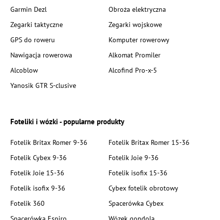
Garmin Dezl
Obroża elektryczna
Zegarki taktyczne
Zegarki wojskowe
GPS do roweru
Komputer rowerowy
Nawigacja rowerowa
Alkomat Promiler
Alcoblow
Alcofind Pro-x-5
Yanosik GTR S-clusive
Foteliki i wózki - popularne produkty
Fotelik Britax Romer 9-36
Fotelik Britax Romer 15-36
Fotelik Cybex 9-36
Fotelik Joie 9-36
Fotelik Joie 15-36
Fotelik isofix 15-36
Fotelik isofix 9-36
Cybex fotelik obrotowy
Fotelik 360
Spacerówka Cybex
Spacerówka Espiro
Wózek gondola