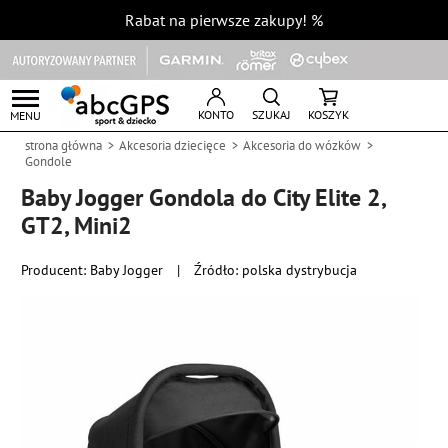
Rabat na pierwsze zakupy!
%
KONTO
SZUKAJ
KOSZYK
MENU
strona główna
Akcesoria dziecięce
Akcesoria do wózków
Gondole
Baby Jogger Gondola do City Elite 2,
GT2, Mini2
Producent:
Baby Jogger
|
Źródło: polska dystrybucja