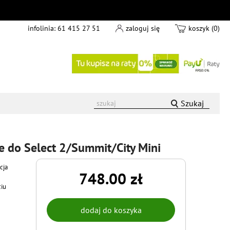
infolinia:
61 415 27 51
zaloguj się
koszyk (0)
Szukaj
 do Select 2/Summit/City Mini
cja
748.00 zł
ciu