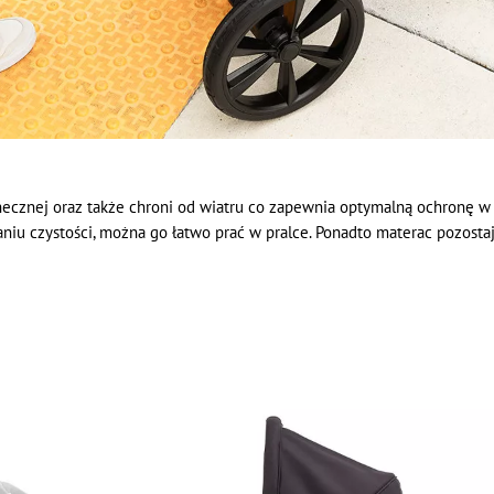
onecznej oraz także chroni od wiatru co zapewnia optymalną ochronę
aniu czystości, można go łatwo prać w pralce. Ponadto materac pozosta