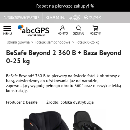
Rabat na pierwsze zakupy!
%
KONTO
SZUKAJ
KOSZYK
MENU
strona główna
Foteliki samochodowe
Fotelik 0-25 kg
BeSafe Beyond 2 360 B + Baza Beyond
0-25 kg
BeSafe Beyond² 360 B to pierwszy na świecie fotelik obrotowy z
bazą, zatwierdzony do użytkowania już od narodzin,
zapewniający wygodę pełnego obrotu 360° oraz niezwykle lekką
konstrukcję.
Producent:
Besafe
|
Źródło: polska dystrybucja