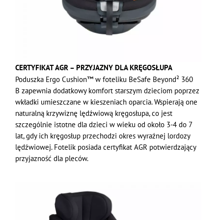
CERTYFIKAT AGR – PRZYJAZNY DLA KRĘGOSŁUPA
Poduszka Ergo Cushion™ w foteliku BeSafe Beyond² 360
B zapewnia dodatkowy komfort starszym dzieciom poprzez
wkładki umieszczane w kieszeniach oparcia. Wspierają one
naturalną krzywiznę lędźwiową kręgosłupa, co jest
szczególnie istotne dla dzieci w wieku od około 3-4 do 7
lat, gdy ich kręgosłup przechodzi okres wyraźnej lordozy
lędźwiowej. Fotelik posiada certyfikat AGR potwierdzający
przyjazność dla pleców.