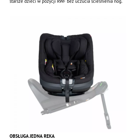
starsze dzieci w pozycji RWF bez uczucia ścieśnienia nóg.
OBSŁUGA JEDNĄ RĘKĄ