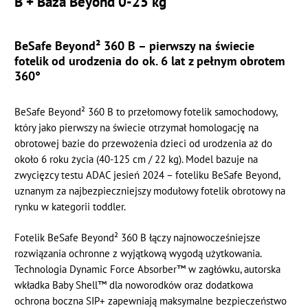
B + Baza Beyond 0-25 kg
BeSafe Beyond² 360 B – pierwszy na świecie
fotelik od urodzenia do ok. 6 lat z pełnym obrotem
360°
BeSafe Beyond² 360 B to przełomowy fotelik samochodowy,
który jako pierwszy na świecie otrzymał homologację na
obrotowej bazie do przewożenia dzieci od urodzenia aż do
około 6 roku życia (40-125 cm / 22 kg). Model bazuje na
zwycięzcy testu ADAC jesień 2024 – foteliku BeSafe Beyond,
uznanym za najbezpieczniejszy modułowy fotelik obrotowy na
rynku w kategorii toddler.
Fotelik BeSafe Beyond² 360 B łączy najnowocześniejsze
rozwiązania ochronne z wyjątkową wygodą użytkowania.
Technologia Dynamic Force Absorber™ w zagłówku, autorska
wkładka Baby Shell™ dla noworodków oraz dodatkowa
ochrona boczna SIP+ zapewniają maksymalne bezpieczeństwo