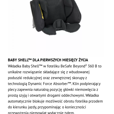
BABY SHELL™ DLA PIERWSZYCH MIESIĘCY ŻYCIA
Wkładka Baby Shell™ w foteliku BeSafe Beyond² 360 B to
unikalne rozwiązanie składające się z wbudowanej
poduszki redukcyjnej oraz zewnętrznej skorupy z
technologią Dynamic Force Absorber™. Klin podpierający
plecy zapewnia naturalną pozycję główki niemowlęcia z
prostą szyją i otwartymi drogami oddechowymi. Wkładka
automatycznie blokuje możliwość obrotu fotelika przodem
do kierunku jazdy, przypominając o konieczności
przewożenia niemowląt wyłącznie tyłem.