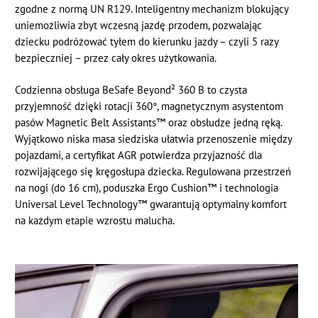
zgodne z normą UN R129. Inteligentny mechanizm blokujący
uniemożliwia zbyt wczesną jazdę przodem, pozwalając
dziecku podróżować tyłem do kierunku jazdy – czyli 5 razy
bezpieczniej – przez cały okres użytkowania.
Codzienna obsługa BeSafe Beyond² 360 B to czysta
przyjemność dzięki rotacji 360°, magnetycznym asystentom
pasów Magnetic Belt Assistants™ oraz obsłudze jedną ręką.
Wyjątkowo niska masa siedziska ułatwia przenoszenie między
pojazdami, a certyfikat AGR potwierdza przyjazność dla
rozwijającego się kręgosłupa dziecka. Regulowana przestrzeń
na nogi (do 16 cm), poduszka Ergo Cushion™ i technologia
Universal Level Technology™ gwarantują optymalny komfort
na każdym etapie wzrostu malucha.