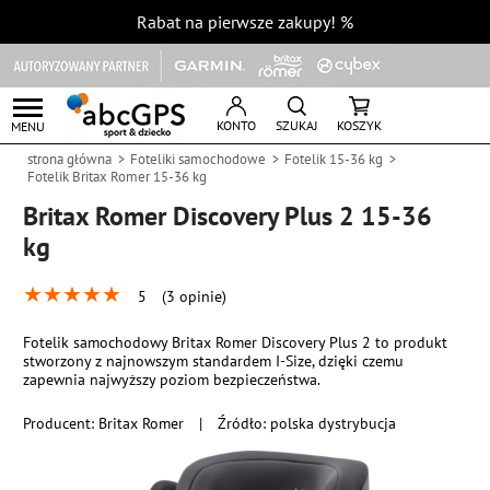
Rabat na pierwsze zakupy!
%
KONTO
SZUKAJ
KOSZYK
MENU
strona główna
Foteliki samochodowe
Fotelik 15-36 kg
Fotelik Britax Romer 15-36 kg
Britax Romer Discovery Plus 2 15-36
kg
★
★
★
★
★
5
(3 opinie)
Fotelik samochodowy Britax Romer Discovery Plus 2 to produkt
stworzony z najnowszym standardem I-Size, dzięki czemu
zapewnia najwyższy poziom bezpieczeństwa.
Producent:
Britax Romer
|
Źródło: polska dystrybucja