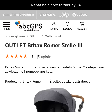
Rabat na pierwsze zakupy!
%
KONTO
SZUKAJ
KOSZYK
MENU
strona główna
OUTLET
Outlet wózki
OUTLET Britax Romer Smile III
★
★
★
★
★
5
(3 opinie)
Britax Smile III to najnowsza wersja modelu Smile. Ma ulepszone
zawieszenie i pompowane koła.
Producent:
Britax Romer
|
Źródło: polska dystrybucja