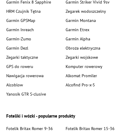
Garmin Fenix 8 Sapphire
Garmin Striker Vivid 9sv
HRM Czujnik Tętna
Zegarek wodoszczelny
Garmin GPSMap
Garmin Montana
Garmin Inreach
Garmin Etrex
Garmin-Zumo
Garmin Alpha
Garmin Dezl
Obroża elektryczna
Zegarki taktyczne
Zegarki wojskowe
GPS do roweru
Komputer rowerowy
Nawigacja rowerowa
Alkomat Promiler
Alcoblow
Alcofind Pro-x-5
Yanosik GTR S-clusive
Foteliki i wózki - popularne produkty
Fotelik Britax Romer 9-36
Fotelik Britax Romer 15-36