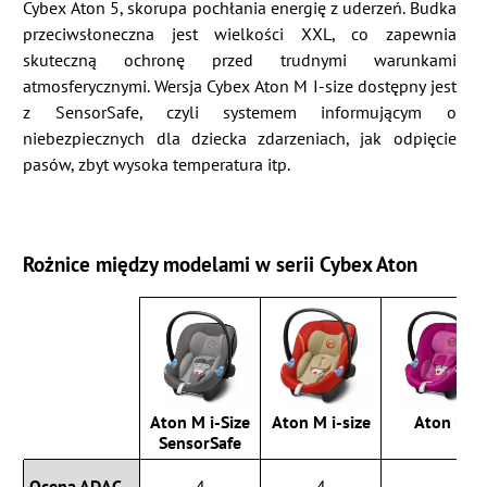
Cybex Aton 5, skorupa pochłania energię z uderzeń. Budka
przeciwsłoneczna jest wielkości XXL, co zapewnia
skuteczną ochronę przed trudnymi warunkami
atmosferycznymi. Wersja Cybex Aton M I-size dostępny jest
z SensorSafe, czyli systemem informującym o
niebezpiecznych dla dziecka zdarzeniach, jak odpięcie
pasów, zbyt wysoka temperatura itp.
Rożnice między modelami w serii Cybex Aton
Aton M i-Size
Aton M i-size
Aton M
SensorSafe
Ocena ADAC
4
4
-