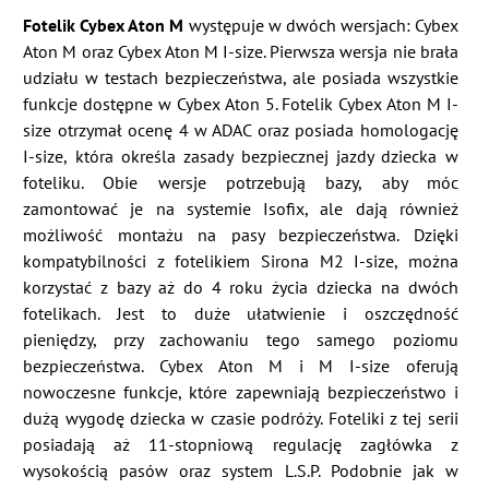
Fotelik Cybex Aton M
występuje w dwóch wersjach: Cybex
Aton M oraz Cybex Aton M I-size. Pierwsza wersja nie brała
udziału w testach bezpieczeństwa, ale posiada wszystkie
funkcje dostępne w Cybex Aton 5. Fotelik Cybex Aton M I-
size otrzymał ocenę 4 w ADAC oraz posiada homologację
I-size, która określa zasady bezpiecznej jazdy dziecka w
foteliku. Obie wersje potrzebują bazy, aby móc
zamontować je na systemie Isofix, ale dają również
możliwość montażu na pasy bezpieczeństwa. Dzięki
kompatybilności z fotelikiem Sirona M2 I-size, można
korzystać z bazy aż do 4 roku życia dziecka na dwóch
fotelikach. Jest to duże ułatwienie i oszczędność
pieniędzy, przy zachowaniu tego samego poziomu
bezpieczeństwa. Cybex Aton M i M I-size oferują
nowoczesne funkcje, które zapewniają bezpieczeństwo i
dużą wygodę dziecka w czasie podróży. Foteliki z tej serii
posiadają aż 11-stopniową regulację zagłówka z
wysokością pasów oraz system L.S.P. Podobnie jak w