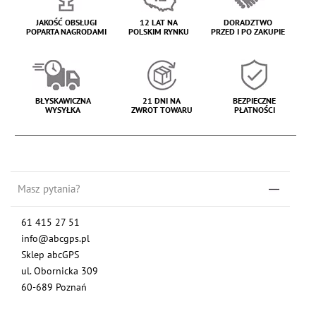
JAKOŚĆ OBSŁUGI
12 LAT NA
DORADZTWO
POPARTA NAGRODAMI
POLSKIM RYNKU
PRZED I PO ZAKUPIE
BŁYSKAWICZNA
21 DNI NA
BEZPIECZNE
WYSYŁKA
ZWROT TOWARU
PŁATNOŚCI
Masz pytania?
61 415 27 51
info@abcgps.pl
Sklep abcGPS
ul. Obornicka 309
60-689 Poznań