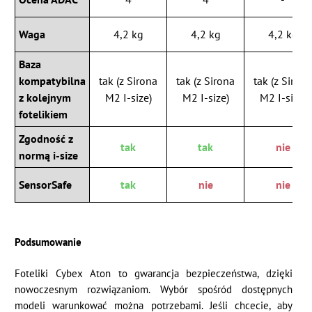
Waga
4,2 kg
4,2 kg
4,2 kg
Baza
kompatybilna
tak (z Sirona
tak (z Sirona
tak (z Siron
z kolejnym
M2 I-size)
M2 I-size)
M2 I-size)
fotelikiem
Zgodność z
tak
tak
nie
normą i-size
SensorSafe
tak
nie
nie
Podsumowanie
Foteliki Cybex Aton to gwarancja bezpieczeństwa, dzięki
nowoczesnym rozwiązaniom. Wybór spośród dostępnych
modeli warunkować można potrzebami. Jeśli chcecie, aby