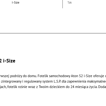
I-Size
Tak
 i-Size
rwszej podróży do domu. Fotelik samochodowy Aton S2 i-Size oferuje o
a zintegrowany i regulowany system L.S.P. dla zapewnienia maksymalne
jach, fotelik rośnie wraz z Twoim dzieckiem do 24 miesiąca życia. D