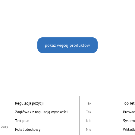
pokaż więcej produktów
Regulacja pozycji
Tak
Top Tet
Zagłówek z regulacją wysokości
Tak
Prowad
Test plus
Nie
System
 bazy
Fotel obrotowy
Nie
Wkładk