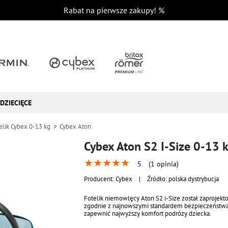
Rabat na pierwsze zakupy!
%
DZIECIĘCE
elik Cybex 0-13 kg
Cybex Aton
Cybex Aton S2 I-Size 0-13 
★
★
★
★
★
5
(1 opinia)
Producent:
Cybex
|
Źródło: polska dystrybucja
Fotelik niemowlęcy Aton S2 i-Size został zaprojek
zgodnie z najnowszymi standardem bezpieczeństwa
zapewnić najwyższy komfort podrózy dziecka.