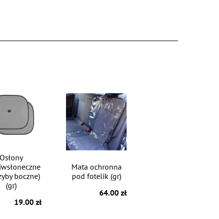
Osłony
iwsłoneczne
Mata ochronna
zyby boczne)
pod fotelik (gr)
(gr)
64.00 zł
19.00 zł