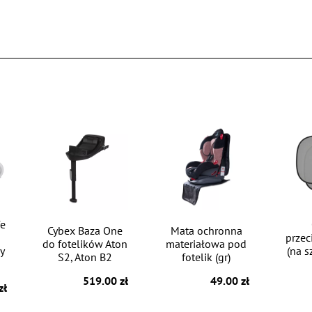
fe
Cybex Baza One
Mata ochronna
przec
do fotelików Aton
materiałowa pod
y
(na s
S2, Aton B2
fotelik (gr)
519.00 zł
49.00 zł
zł