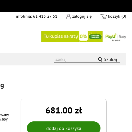
infolinia:
61 415 27 51
zaloguj się
koszyk (0)
Szukaj
kg
681.00 zł
towany
, aby