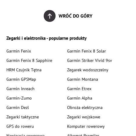
WRÓĆ DO GÓRY
Zegarki i elektronika - popularne produkty
Garmin Fenix
Garmin Fenix 8 Solar
Garmin Fenix 8 Sapphire
Garmin Striker Vivid 9sv
HRM Czujnik Tętna
Zegarek wodoszczelny
Garmin GPSMap
Garmin Montana
Garmin Inreach
Garmin Etrex
Garmin-Zumo
Garmin Alpha
Garmin Dezl
Obroża elektryczna
Zegarki taktyczne
Zegarki wojskowe
GPS do roweru
Komputer rowerowy
Nawigacja rowerowa
Alkomat Promiler