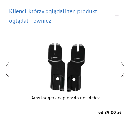
Klienci, którzy oglądali ten produkt
oglądali również
Baby Jogger adaptery do nosidełek
B
 zł
od 89.00 zł