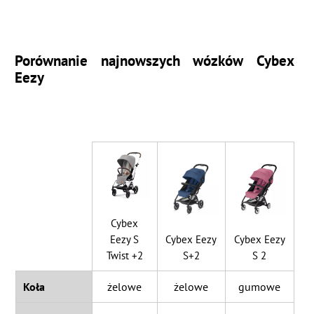
Porównanie najnowszych wózków Cybex
Eezy
Cybe
x
Eezy S
Cybex Eezy
Cybex Eezy
Twist +2
S+2
S 2
Koła
żelowe
żelowe
gumowe