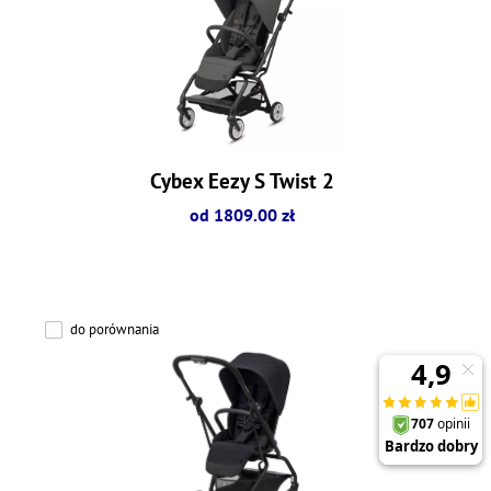
Cybex Eezy S Twist 2
od 1809.00 zł
do porównania