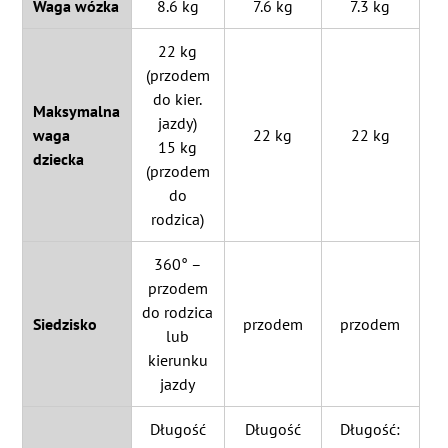
Waga wózka
8.6 kg
7.6 kg
7.3 kg
22 kg
(przodem
do kier.
Maksymalna
jazdy)
waga
22 kg
22 kg
15 kg
dziecka
(przodem
do
rodzica)
360° –
przodem
do rodzica
Siedzisko
przodem
przodem
lub
kierunku
jazdy
Długość
Długość
Długość: