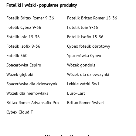
Foteliki i wózki - popularne produkty
Fotelik Britax Romer 9-36
Fotelik Britax Romer 15-36
Fotelik Cybex 9-36
Fotelik Joie 9-36
Fotelik Joie 15-36
Fotelik isofix 15-36
Fotelik isofix 9-36
Cybex fotelik obrotowy
Fotelik 360
Spacerówka Cybex
Spacerówka Espiro
Wózek gondola
Wózek głęboki
Wózek dla dziewczynki
Spacerówka dla dziewczynki
Lekkie wózki 3w1
Wózek dla niemowlaka
Euro-Cart
Britax Romer Advansafix Pro
Britax Romer Swivel
Cybex Cloud T