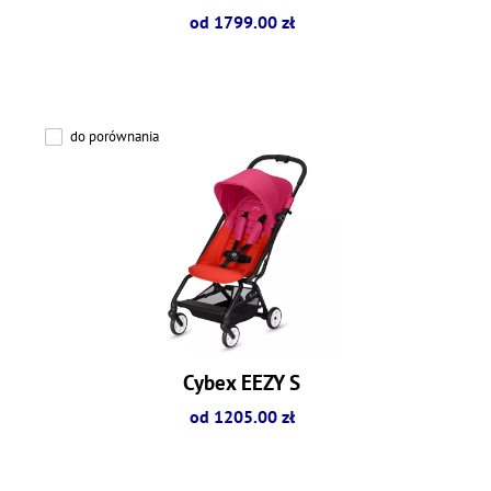
od 1799.00 zł
do porównania
Cybex EEZY S
od 1205.00 zł