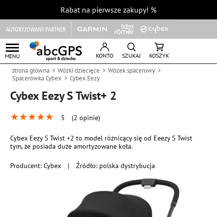
Rabat na pierwsze zakupy!
%
KONTO
SZUKAJ
KOSZYK
MENU
strona główna
Wózki dziecięce
Wózek spacerowy
Spacerówka Cybex
Cybex Eezy
Cybex Eezy S Twist+ 2
★
★
★
★
★
5
(2 opinie)
Cybex Eezy S Twist +2 to model różnicący się od Eeezy S Twist
tym, że posiada duże amortyzowane koła.
Producent:
Cybex
|
Źródło: polska dystrybucja