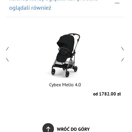
oglądali również
Cybex Melio 4.0
zł
od 1782.00 zł
WRÓĆ DO GÓRY