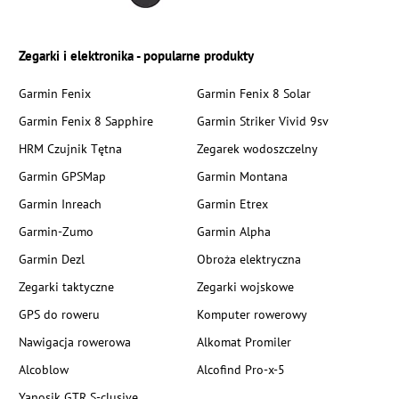
Zegarki i elektronika - popularne produkty
Garmin Fenix
Garmin Fenix 8 Solar
Garmin Fenix 8 Sapphire
Garmin Striker Vivid 9sv
HRM Czujnik Tętna
Zegarek wodoszczelny
Garmin GPSMap
Garmin Montana
Garmin Inreach
Garmin Etrex
Garmin-Zumo
Garmin Alpha
Garmin Dezl
Obroża elektryczna
Zegarki taktyczne
Zegarki wojskowe
GPS do roweru
Komputer rowerowy
Nawigacja rowerowa
Alkomat Promiler
Alcoblow
Alcofind Pro-x-5
Yanosik GTR S-clusive