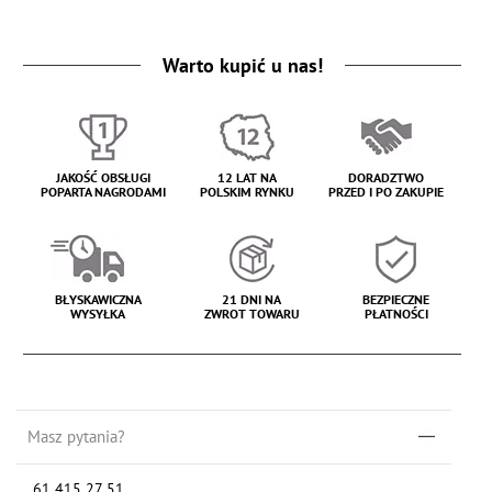
Warto kupić u nas!
JAKOŚĆ OBSŁUGI
12 LAT NA
DORADZTWO
POPARTA NAGRODAMI
POLSKIM RYNKU
PRZED I PO ZAKUPIE
BŁYSKAWICZNA
21 DNI NA
BEZPIECZNE
WYSYŁKA
ZWROT TOWARU
PŁATNOŚCI
Masz pytania?
61 415 27 51