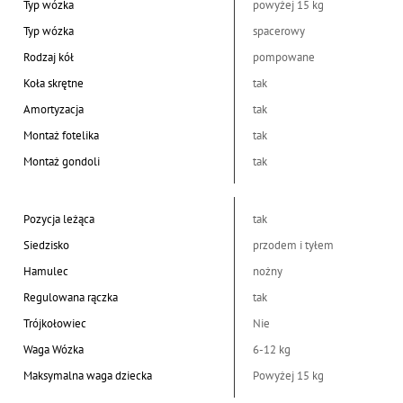
Typ wózka
powyżej 15 kg
Typ wózka
spacerowy
Rodzaj kół
pompowane
Koła skrętne
tak
Amortyzacja
tak
Montaż fotelika
tak
Montaż gondoli
tak
Pozycja leżąca
tak
Siedzisko
przodem i tyłem
Hamulec
nożny
Regulowana rączka
tak
Trójkołowiec
Nie
Waga Wózka
6-12 kg
Maksymalna waga dziecka
Powyżej 15 kg