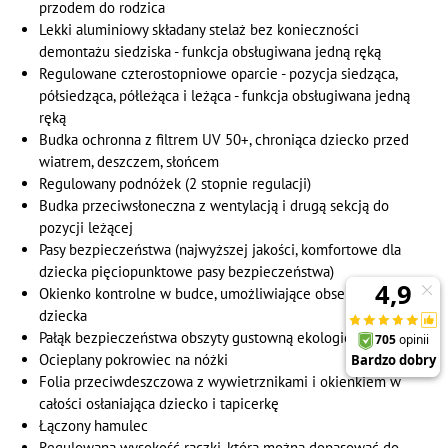
przodem do rodzica
Lekki aluminiowy składany stelaż bez konieczności
demontażu siedziska - funkcja obsługiwana jedną ręką
Regulowane czterostopniowe oparcie - pozycja siedząca,
półsiedząca, półleżąca i leżąca - funkcja obsługiwana jedną
ręką
Budka ochronna z filtrem UV 50+, chroniąca dziecko przed
wiatrem, deszczem, słońcem
Regulowany podnóżek (2 stopnie regulacji)
Budka przeciwsłoneczna z wentylacją i drugą sekcją do
pozycji leżącej
Pasy bezpieczeństwa (najwyższej jakości, komfortowe dla
dziecka pięciopunktowe pasy bezpieczeństwa)
Okienko kontrolne w budce, umożliwiające obserwację
dziecka
Pałąk bezpieczeństwa obszyty gustowną ekologiczną skórą
Ocieplany pokrowiec na nóżki
Folia przeciwdeszczowa z wywietrznikami i okienkiem w
całości osłaniająca dziecko i tapicerkę
Łączony hamulec
Regulowana wysokość rączki, którą można dopasować do