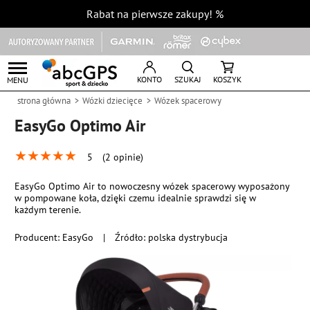
Rabat na pierwsze zakupy!
%
KONTO
SZUKAJ
KOSZYK
MENU
strona główna
Wózki dziecięce
Wózek spacerowy
EasyGo Optimo Air
★
★
★
★
★
5
(2 opinie)
EasyGo Optimo Air to nowoczesny wózek spacerowy wyposażony
w pompowane koła, dzięki czemu idealnie sprawdzi się w
każdym terenie.
Producent:
EasyGo
|
Źródło: polska dystrybucja