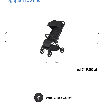
oglądali również
Espiro Just
zł
od 749.00 zł
WRÓĆ DO GÓRY