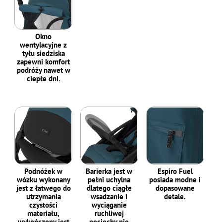
Okno
wentylacyjne z
tyłu siedziska
zapewni komfort
podróży nawet w
ciepłe dni.
Podnóżek w
Barierka jest w
Espiro Fuel
wózku wykonany
pełni uchylna
posiada modne i
jest z łatwego do
dlatego ciągłe
dopasowane
utrzymania
wsadzanie i
detale.
czystości
wyciąganie
materiału,
ruchliwej
wykończony jest
pociechy nie