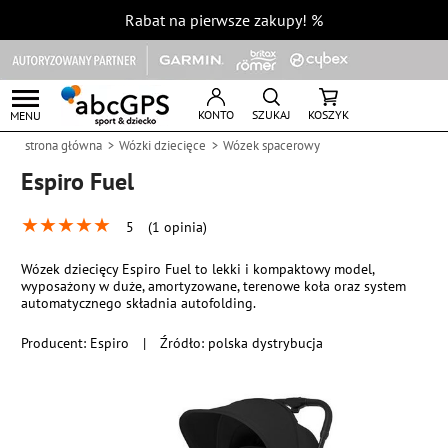
Rabat na pierwsze zakupy!
%
KONTO
SZUKAJ
KOSZYK
MENU
strona główna
Wózki dziecięce
Wózek spacerowy
Espiro Fuel
★
★
★
★
★
5
(1 opinia)
Wózek dziecięcy Espiro Fuel to lekki i kompaktowy model,
wyposażony w duże, amortyzowane, terenowe koła oraz system
automatycznego składnia autofolding.
Producent:
Espiro
|
Źródło: polska dystrybucja