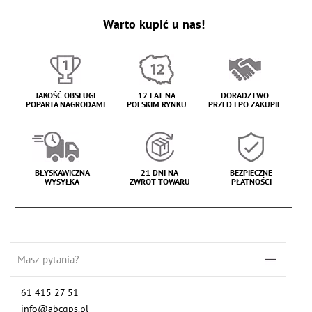
Warto kupić u nas!
JAKOŚĆ OBSŁUGI
12 LAT NA
DORADZTWO
POPARTA NAGRODAMI
POLSKIM RYNKU
PRZED I PO ZAKUPIE
BŁYSKAWICZNA
21 DNI NA
BEZPIECZNE
WYSYŁKA
ZWROT TOWARU
PŁATNOŚCI
Masz pytania?
61 415 27 51
info@abcgps.pl