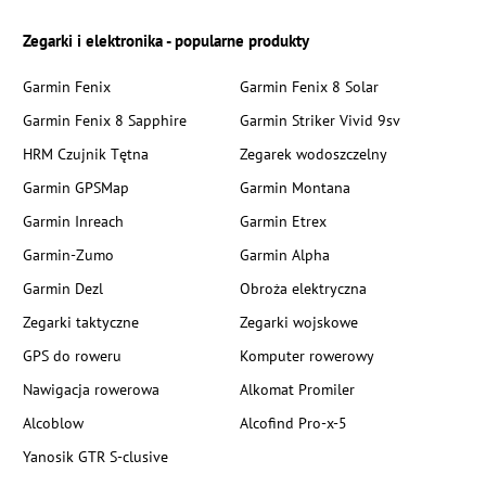
Zegarki i elektronika - popularne produkty
Garmin Fenix
Garmin Fenix 8 Solar
Garmin Fenix 8 Sapphire
Garmin Striker Vivid 9sv
HRM Czujnik Tętna
Zegarek wodoszczelny
Garmin GPSMap
Garmin Montana
Garmin Inreach
Garmin Etrex
Garmin-Zumo
Garmin Alpha
Garmin Dezl
Obroża elektryczna
Zegarki taktyczne
Zegarki wojskowe
GPS do roweru
Komputer rowerowy
Nawigacja rowerowa
Alkomat Promiler
Alcoblow
Alcofind Pro-x-5
Yanosik GTR S-clusive