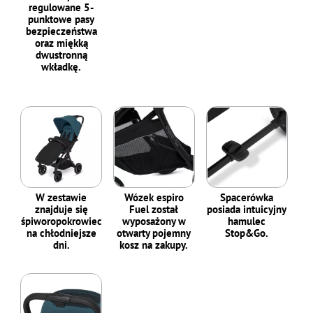
regulowane 5-
punktowe pasy
bezpieczeństwa
oraz miękką
dwustronną
wkładkę.
W zestawie
Wózek espiro
Spacerówka
znajduje się
Fuel został
posiada intuicyjny
śpiworopokrowiec
wyposażony w
hamulec
na chłodniejsze
otwarty pojemny
Stop&Go.
dni.
kosz na zakupy.