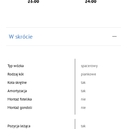
23.00
24.00
W skrócie
Typ wózka
spacerowy
Rodzaj kół
piankowe
Koła skrętne
tak
Amortyzacja
tak
Montaż fotelika
nie
Montaż gondoli
nie
Pozycja leżąca
tak