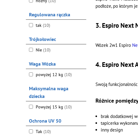
nożny
(10)
podłoże, po którym je
Regulowana rączka
3. Espiro Next
tak
(10)
Trójkołowiec
Wózek 2w1 Espiro
Ne
Nie
(10)
4. Espiro Next
Waga Wózka
powyżej 12 kg
(10)
Swoją funkcjonalnośc
Maksymalna waga
dziecka
Różnice pomiędzy
Powyżej 15 kg
(10)
brak dodatkowej we
Ochrona UV 50
tapicerka wykonana
inny design
Tak
(10)