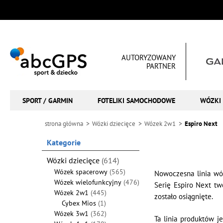
AUTORYZOWANY
PARTNER
SPORT / GARMIN
FOTELIKI SAMOCHODOWE
WÓZKI 
strona główna
Wózki dziecięce
Wózek 2w1
Espiro Next
Kategorie
Wózki dziecięce
(614)
Wózek spacerowy
(565)
Nowoczesna linia w
Wózek wielofunkcyjny
(476)
Serię Espiro Next t
Wózek 2w1
(445)
zostało osiągnięte.
Cybex Mios
(1)
Wózek 3w1
(362)
Ta linia produktów j