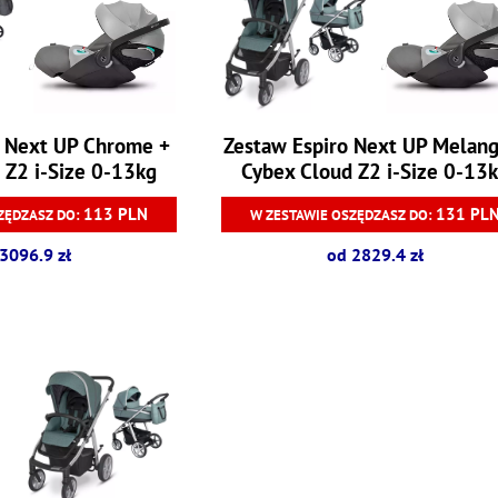
o Next UP Chrome +
Zestaw Espiro Next UP Melang
 Z2 i-Size 0-13kg
Cybex Cloud Z2 i-Size 0-13
113 PLN
131 PL
ZĘDZASZ DO:
W ZESTAWIE OSZĘDZASZ DO:
3096.9 zł
od 2829.4 zł