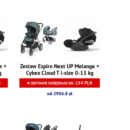
e +
Zestaw Espiro Next UP Melange +
g
Cybex Cloud T i-size 0-13 kg
N
154 PLN
W ZESTAWIE OSZĘDZASZ DO:
od 2956.8 zł