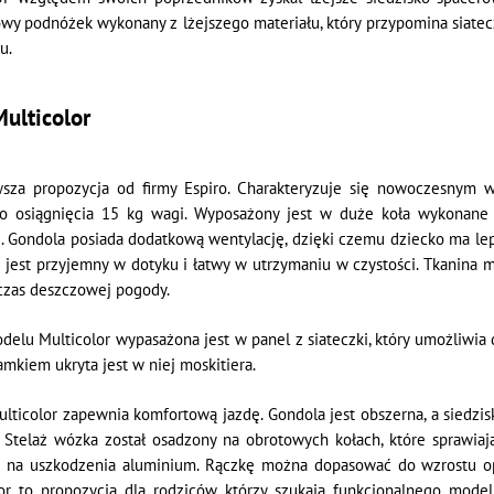
wy podnóżek wykonany z lżejszego materiału, który przypomina siate
u.
Multicolor
sza propozycja od firmy Espiro. Charakteryzuje się nowoczesny
o osiągnięcia 15 kg wagi. Wyposażony jest w duże koła wykonan
. Gondola posiada dodatkową wentylację, dzięki czemu dziecko ma l
ki jest przyjemny w dotyku i łatwy w utrzymaniu w czystości. Tkanina
czas deszczowej pogody.
elu Multicolor wypasażona jest w panel z siateczki, który umożliwi
mkiem ukryta jest w niej moskitiera.
lticolor zapewnia komfortową jazdę. Gondola jest obszerna, a siedz
Stelaż wózka został osadzony na obrotowych kołach, które sprawiaj
 na uszkodzenia aluminium. Rączkę można dopasować do wzrostu opie
lor to propozycja dla rodziców, którzy szukają funkcjonalnego mod