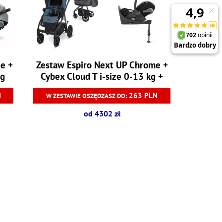
e +
Zestaw Espiro Next UP Chrome +
kg
Cybex Cloud T i-size 0-13 kg +
Baza T
N
263 PLN
W ZESTAWIE OSZĘDZASZ DO:
od 4302 zł