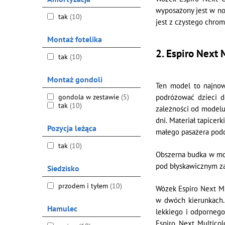
wyposażony jest w no
tak
(10)
jest z czystego chrom
Montaż fotelika
2. Espiro Next 
tak
(10)
Montaż gondoli
Ten model to najnow
gondola w zestawie
(5)
podróżować dzieci d
tak
(10)
zależności od modelu
dni. Materiał tapicer
Pozycja leżąca
małego pasażera pod
tak
(10)
Obszerna budka w mod
pod błyskawicznym za
Siedzisko
przodem i tyłem
(10)
Wózek Espiro Next Mu
w dwóch kierunkach. 
Hamulec
lekkiego i odpornego
Espiro Next Multico