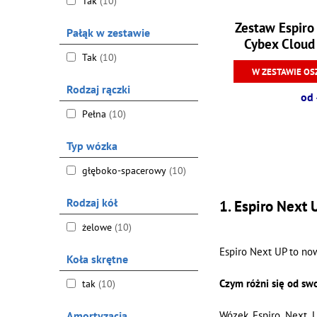
Tak
(10)
Zestaw Espiro
Pałąk w zestawie
Cybex Cloud 
Tak
(10)
W ZESTAWIE OS
Rodzaj rączki
od 
Pełna
(10)
Typ wózka
głęboko-spacerowy
(10)
Rodzaj kół
1. Espiro Next 
żelowe
(10)
Espiro Next UP to now
Koła skrętne
Czym różni się od s
tak
(10)
Amortyzacja
Wózek Espiro Next U