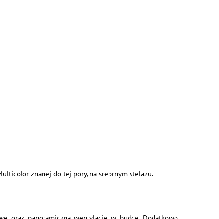
lticolor znanej do tej pory, na srebrnym stelażu.
owe oraz panoramiczną wentylację w budce. Dodatkowo