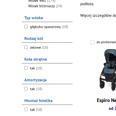
Wózek 4w1
(179)
podłoża.
Wózek bliźniaczy
(24)
Więcej szczegółów do
Typ wózka
głęboko-spacerowy
(10)
Rodzaj kół
do porównani
żelowe
(10)
Koła skrętne
tak
(10)
Amortyzacja
tak
(10)
Espiro N
Montaż fotelika
od 
tak
(10)