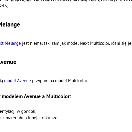
żdżą.
 Melange
xt Melange
jest niemal taki sam jak model Next Multicolor, różni się je
 Avenue
ią
model Avenue
przypomina model Multicolor.
 modelem Avenue a Multicolor:
ntylacji w gondoli,
 z materiału o innej strukturze,