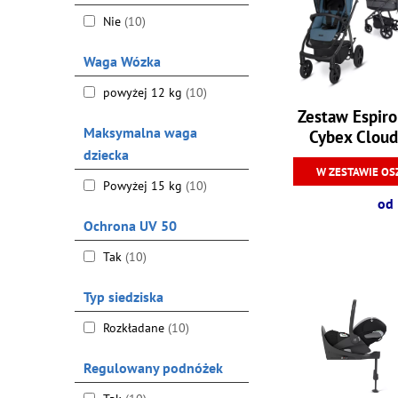
Nie
(10)
Waga Wózka
powyżej 12 kg
(10)
Zestaw Espir
Maksymalna waga
Cybex Cloud
dziecka
W ZESTAWIE OS
Powyżej 15 kg
(10)
od 
Ochrona UV 50
Tak
(10)
Typ siedziska
Rozkładane
(10)
Regulowany podnóżek