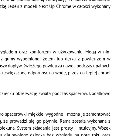
czkę. Jeden z modeli Next Up Chrome w całości wykonany
m wyglądem oraz komfortem w użytkowaniu. Mogą w nim
e z gumy wypełnionej żelem lub dętką z powietrzem w
epszy dopływ świeżego powietrza nawet podczas upalnych
 ma zwiększoną odporność na wodę, przez co lepiej chroni
a dziecku obserwację świata podczas spacerów. Dodatkowo
isko spacerówki miękkie, wygodne i można je zamontować
ą, że prowadzi się go płynnie. Rama została wykonana z
kuna. System składania jest prosty i intuicyjny. Wózek
elu dla swojego dziecka bez względu na porę roku oraz