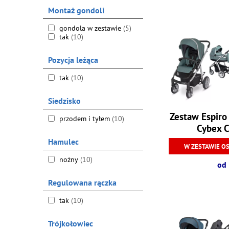
Montaż gondoli
gondola w zestawie
(5)
tak
(10)
Pozycja leżąca
tak
(10)
Siedzisko
Zestaw Espiro
przodem i tyłem
(10)
Cybex C
Hamulec
W ZESTAWIE O
nożny
(10)
od 
Regulowana rączka
tak
(10)
Trójkołowiec