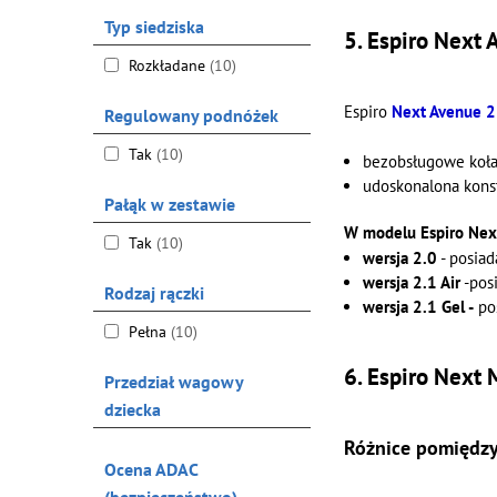
Typ siedziska
5. Espiro Next 
Rozkładane
(10)
Espiro
Next Avenue 2
Regulowany podnóżek
Tak
(10)
bezobsługowe koła
udoskonalona konst
Pałąk w zestawie
W modelu Espiro Next
Tak
(10)
wersja 2.0
- posiad
wersja 2.1 Air
-pos
Rodzaj rączki
wersja 2.1 Gel -
pos
Pełna
(10)
6. Espiro Next
Przedział wagowy
dziecka
Różnice pomiędzy
Ocena ADAC