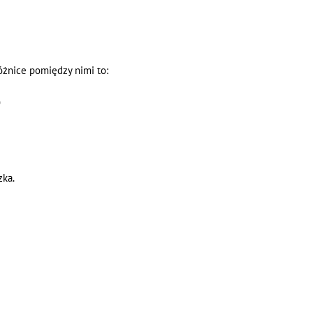
óżnice pomiędzy nimi to:
)
zka.