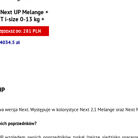
 Next UP Melange +
T i-size 0-13 kg +
Baza T
281 PLN
ZĘDZASZ DO:
4034.5 zł
UP
a wersja Next. Występuje w kolorystyce Next 2.1 Melange oraz Next Mu
woich poprzednków?
P względem swoich poprzedników zyskał lżejsze siedzisko spacer