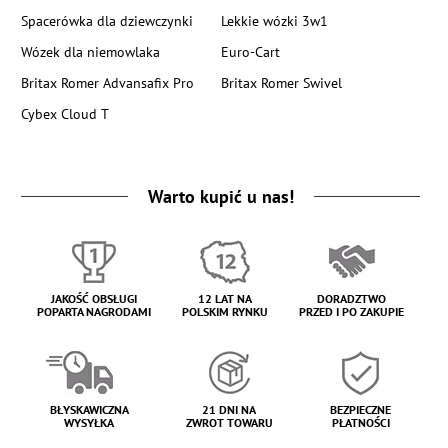
Spacerówka dla dziewczynki
Lekkie wózki 3w1
Wózek dla niemowlaka
Euro-Cart
Britax Romer Advansafix Pro
Britax Romer Swivel
Cybex Cloud T
Warto kupić u nas!
JAKOŚĆ OBSŁUGI
12 LAT NA
DORADZTWO
POPARTA NAGRODAMI
POLSKIM RYNKU
PRZED I PO ZAKUPIE
BŁYSKAWICZNA
21 DNI NA
BEZPIECZNE
WYSYŁKA
ZWROT TOWARU
PŁATNOŚCI