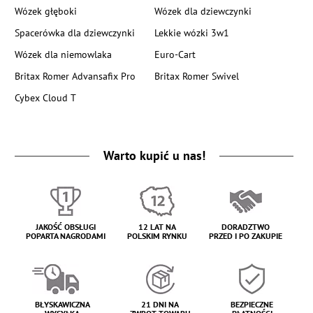
Wózek głęboki
Wózek dla dziewczynki
Spacerówka dla dziewczynki
Lekkie wózki 3w1
Wózek dla niemowlaka
Euro-Cart
Britax Romer Advansafix Pro
Britax Romer Swivel
Cybex Cloud T
Warto kupić u nas!
JAKOŚĆ OBSŁUGI
12 LAT NA
DORADZTWO
POPARTA NAGRODAMI
POLSKIM RYNKU
PRZED I PO ZAKUPIE
BŁYSKAWICZNA
21 DNI NA
BEZPIECZNE