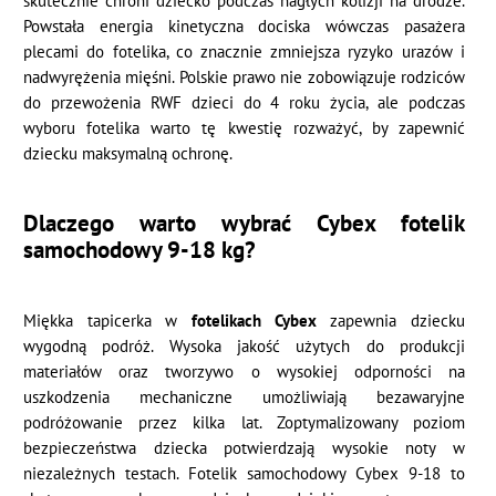
skutecznie chroni dziecko podczas nagłych kolizji na drodze.
Powstała energia kinetyczna dociska wówczas pasażera
plecami do fotelika, co znacznie zmniejsza ryzyko urazów i
nadwyrężenia mięśni. Polskie prawo nie zobowiązuje rodziców
do przewożenia RWF dzieci do 4 roku życia, ale podczas
wyboru fotelika warto tę kwestię rozważyć, by zapewnić
dziecku maksymalną ochronę.
Dlaczego warto wybrać Cybex fotelik
samochodowy 9-18 kg?
Miękka tapicerka w
fotelikach Cybex
zapewnia dziecku
wygodną podróż. Wysoka jakość użytych do produkcji
materiałów oraz tworzywo o wysokiej odporności na
uszkodzenia mechaniczne umożliwiają bezawaryjne
podróżowanie przez kilka lat. Zoptymalizowany poziom
bezpieczeństwa dziecka potwierdzają wysokie noty w
niezależnych testach. Fotelik samochodowy Cybex 9-18 to