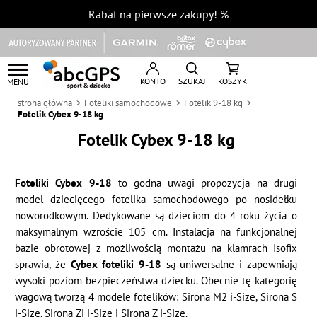
Rabat na pierwsze zakupy!
%
KONTO
SZUKAJ
KOSZYK
MENU
strona główna
Foteliki samochodowe
Fotelik 9-18 kg
Fotelik Cybex 9-18 kg
Fotelik Cybex 9-18 kg
Foteliki Cybex 9-18
to godna uwagi propozycja na drugi
model dziecięcego fotelika samochodowego po nosidełku
noworodkowym. Dedykowane są dzieciom do 4 roku życia o
maksymalnym wzroście 105 cm. Instalacja na funkcjonalnej
bazie obrotowej z możliwością montażu na klamrach Isofix
sprawia, że
Cybex foteliki 9-18
są uniwersalne i zapewniają
wysoki poziom bezpieczeństwa dziecku. Obecnie tę kategorię
wagową tworzą 4 modele fotelików: Sirona M2 i-Size, Sirona S
i-Size, Sirona Zi i-Size i Sirona Z i-Size.