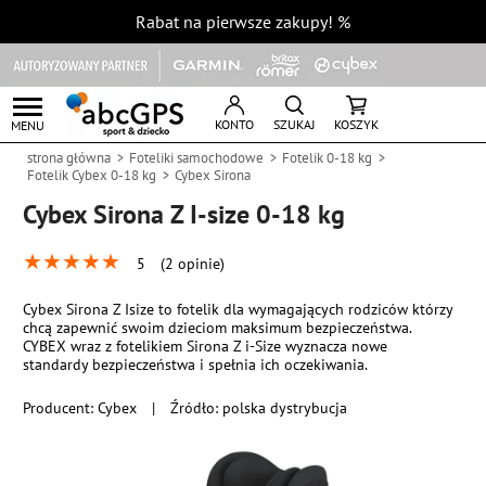
Rabat na pierwsze zakupy!
%
KONTO
SZUKAJ
KOSZYK
MENU
strona główna
Foteliki samochodowe
Fotelik 0-18 kg
Fotelik Cybex 0-18 kg
Cybex Sirona
Cybex Sirona Z I-size 0-18 kg
★
★
★
★
★
5
(2 opinie)
Cybex Sirona Z Isize to fotelik dla wymagających rodziców którzy
chcą zapewnić swoim dzieciom maksimum bezpieczeństwa.
CYBEX wraz z fotelikiem Sirona Z i-Size wyznacza nowe
standardy bezpieczeństwa i spełnia ich oczekiwania.
Producent:
Cybex
|
Źródło: polska dystrybucja