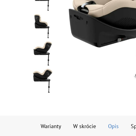
Warianty
W skrócie
Opis
Sp