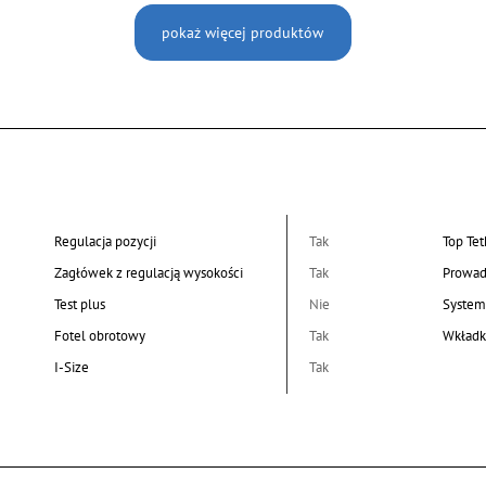
pokaż więcej produktów
Regulacja pozycji
Tak
Top Tet
Zagłówek z regulacją wysokości
Tak
Prowad
Test plus
Nie
System
Fotel obrotowy
Tak
Wkładk
I-Size
Tak