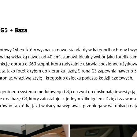
 G3 + Baza
brotowy Cybex, który wyznacza nowe standardy w kategorii ochrony i w
alną wkładką nawet od 40 cm), stanowi idealny wybór jako fotelik sa
unkcję obrotu o 360 stopni, która radykalnie ułatwia codzienne użytko
ta. Jako fotelik tyłem do kierunku jazdy, Sirona G3 zapewnia nawet 
iąc wrażliwą szyję i kręgosłup dziecka podczas kolizji czołowych.
ligentnego systemu modułowego G3, co czyni go doskonałą inwestycją na
ybex na bazę G3, który zainstalujesz jednym kliknięciem. Dzięki zaawa
zarówno ta krótka, jak i wakacyjna wyprawa - przebiega w warunkach n