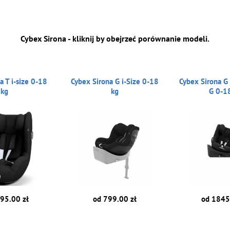
Cybex Sirona - kliknij by obejrzeć porównanie modeli.
a T i-size 0-18
Cybex Sirona G i-Size 0-18
Cybex Sirona G 
kg
kg
G 0-1
95.00 zł
od 799.00 zł
od 1845