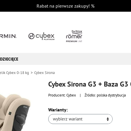
Rabat na pierwsze zakupy!
%
DZIECIĘCE
elik Cybex 0-18 kg
Cybex Sirona
Cybex Sirona G3 + Baza G3
Producent:
Cybex
|
Źródło: polska dystrybucja
Warianty:
wybierz wariant