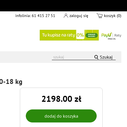
infolinia:
61 415 27 51
zaloguj się
koszyk (0)
Szukaj
 0-18 kg
2198.00 zł