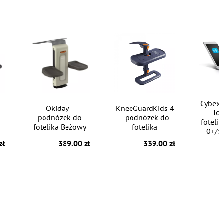
Cybex
Okiday -
KneeGuardKids 4
T
podnóżek do
- podnóżek do
fotel
fotelika Beżowy
fotelika
0+/
zł
389.00 zł
339.00 zł