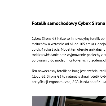
Fotelik samochodowy Cybex Sirona
Cybex Sirona G3 i-Size to innowacyjny fotelik o
maluchów o wzroście od 61 do 105 cm (a z opcjon
do ok. 4 roku życia. Model ten oferuje unikalną f
rodzica wkładanie oraz wyjmowanie pociechy z au
porównaniu do modeli montowanych przodem, chron
Ten nowoczesny fotelik na bazę jest częścią inte
Cloud G3, Sirona G3 to naturalny drugi fotelik C
certyfikacji ergonomicznej AGR, każda podróż - 