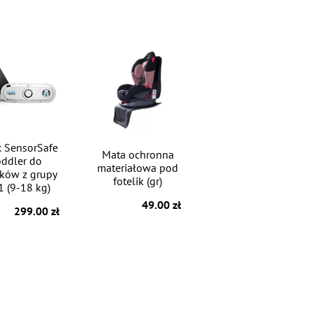
 SensorSafe
Mata ochronna
oddler do
materiałowa pod
ików z grupy
fotelik (gr)
1 (9-18 kg)
49.00 zł
299.00 zł