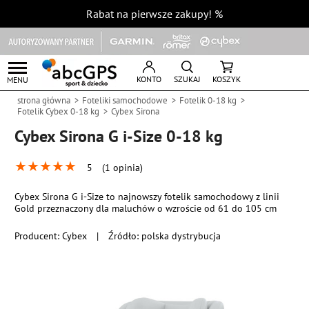
Rabat na pierwsze zakupy!
%
KONTO
SZUKAJ
KOSZYK
MENU
strona główna
Foteliki samochodowe
Fotelik 0-18 kg
Fotelik Cybex 0-18 kg
Cybex Sirona
Cybex Sirona G i-Size 0-18 kg
★
★
★
★
★
5
(1 opinia)
Cybex Sirona G i-Size to najnowszy fotelik samochodowy z linii
Gold przeznaczony dla maluchów o wzroście od 61 do 105 cm
Producent:
Cybex
|
Źródło: polska dystrybucja