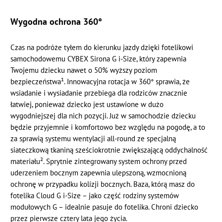
Wygodna ochrona 360°
Czas na podróże tyłem do kierunku jazdy dzięki fotelikowi
samochodowemu CYBEX Sirona G i-Size, który zapewnia
Twojemu dziecku nawet o 50% wyższy poziom
bezpieczeństwa¹. Innowacyjna rotacja w 360° sprawia, że
wsiadanie i wysiadanie przebiega dla rodziców znacznie
łatwiej, ponieważ dziecko jest ustawione w dużo
wygodniejszej dla nich pozycji. Już w samochodzie dziecku
będzie przyjemnie i komfortowo bez względu na pogodę, a to
za sprawią systemu wentylacji all-round ze specjalną
siateczkową tkaniną sześciokrotnie zwiększającą oddychalność
materiału². Sprytnie zintegrowany system ochrony przed
uderzeniem bocznym zapewnia ulepszoną, wzmocnioną
ochronę w przypadku kolizji bocznych. Baza, którą masz do
fotelika Cloud G i-Size – jako część rodziny systemów
modułowych G – idealnie pasuje do fotelika. Chroni dziecko
przez pierwsze cztery lata jego życia.