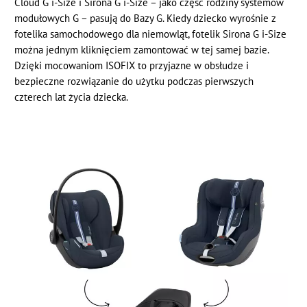
Cloud G i-Size i Sirona G i-Size – jako część rodziny systemów
modułowych G – pasują do Bazy G. Kiedy dziecko wyrośnie z
fotelika samochodowego dla niemowląt, fotelik Sirona G i-Size
można jednym kliknięciem zamontować w tej samej bazie.
Dzięki mocowaniom ISOFIX to przyjazne w obsłudze i
bezpieczne rozwiązanie do użytku podczas pierwszych
czterech lat życia dziecka.