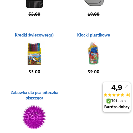
35.00
19.00
Kredki świecowe(gr)
Klocki plastikowe
35.00
39.00
Zabawka dla psa piłeczka
piszcząca