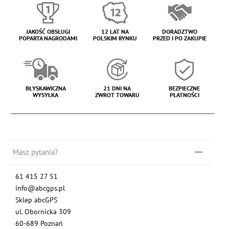
JAKOŚĆ OBSŁUGI
12 LAT NA
DORADZTWO
POPARTA NAGRODAMI
POLSKIM RYNKU
PRZED I PO ZAKUPIE
BŁYSKAWICZNA
21 DNI NA
BEZPIECZNE
WYSYŁKA
ZWROT TOWARU
PŁATNOŚCI
Masz pytania?
61 415 27 51
info@abcgps.pl
Sklep abcGPS
ul. Obornicka 309
60-689 Poznań