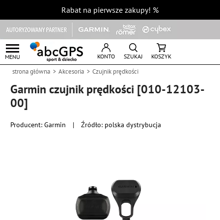
Rabat na pierwsze zakupy!
%
KONTO
SZUKAJ
KOSZYK
MENU
strona główna
Akcesoria
Czujnik prędkości
Garmin czujnik prędkości [010-12103-
00]
Producent:
Garmin
|
Źródło: polska dystrybucja