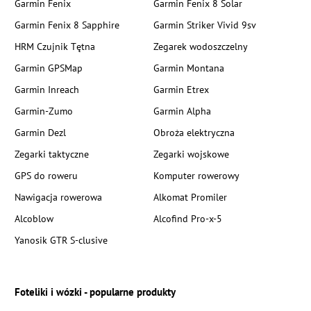
Garmin Fenix
Garmin Fenix 8 Solar
Garmin Fenix 8 Sapphire
Garmin Striker Vivid 9sv
HRM Czujnik Tętna
Zegarek wodoszczelny
Garmin GPSMap
Garmin Montana
Garmin Inreach
Garmin Etrex
Garmin-Zumo
Garmin Alpha
Garmin Dezl
Obroża elektryczna
Zegarki taktyczne
Zegarki wojskowe
GPS do roweru
Komputer rowerowy
Nawigacja rowerowa
Alkomat Promiler
Alcoblow
Alcofind Pro-x-5
Yanosik GTR S-clusive
Foteliki i wózki - popularne produkty