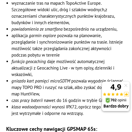
wyznaczanie tras na mapach TopoActive Europe.
Szczegółowe widoki ulic, dróg i szlaków wodnych,z
oznaczeniami charakterystycznych punktów krajobrazu,
budynków i innych elementów,
powiadomienia ze smartfona
bezpośrednio na urządzeniu,
aplikacja
garmin explore
pozwala na planowanie,
przeglądanie i synchronizowanie punktów na trasie. Istnieje
możliwość także przeglądania zakończnej aktywności
podczas pobytu w terenie
funkcja geocaching
daje możliwość automatycznej
aktualizacji z Geocaching Live - w tym opisy, dzienniki i
wskazówki,
gniazdo kart pamięci microSDTM
pozwala wygodnie ściągnąć
mapy TOPO PRO i ruszyć na szlak, albo zyskać dostęp do
map HuntView,
czas pracy baterii
nawet do 16 godzin w trybie GPS
klasa wodoodporności
wynosi IPX72, oprócz tego urządzenie
jest wytrzymałe i odporne na wstrząsy.
Kluczowe cechy nawigacji GPSMAP 65s: