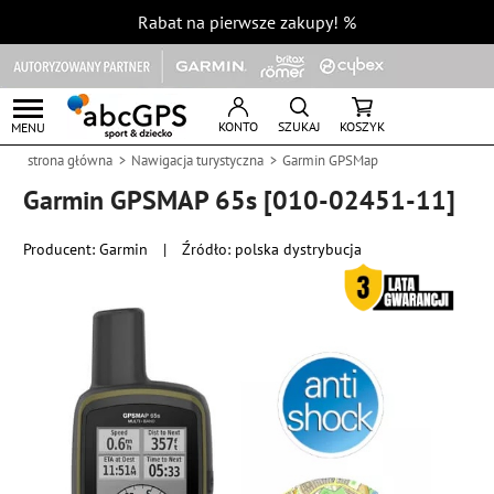
Rabat na pierwsze zakupy!
%
KONTO
SZUKAJ
KOSZYK
MENU
strona główna
Nawigacja turystyczna
Garmin GPSMap
Garmin GPSMAP 65s [010-02451-11]
Producent:
Garmin
|
Źródło: polska dystrybucja