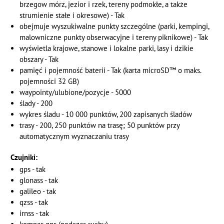
brzegow mórz, jezior i rzek, tereny podmokłe, a także
strumienie stałe i okresowe) - Tak
obejmuje wyszukiwalne punkty szczególne (parki, kempingi,
malowniczne punkty obserwacyjne i tereny piknikowe) - Tak
wyświetla krajowe, stanowe i lokalne parki, lasy i dzikie
obszary - Tak
pamięć i pojemność baterii - Tak (karta microSD™ o maks.
pojemności 32 GB)
waypointy/ulubione/pozycje - 5000
ślady - 200
wykres śladu - 10 000 punktów, 200 zapisanych śladów
trasy - 200, 250 punktów na trasę; 50 punktów przy
automatycznym wyznaczaniu trasy
Czujniki:
gps - tak
glonass - tak
galileo - tak
qzss - tak
irnss - tak