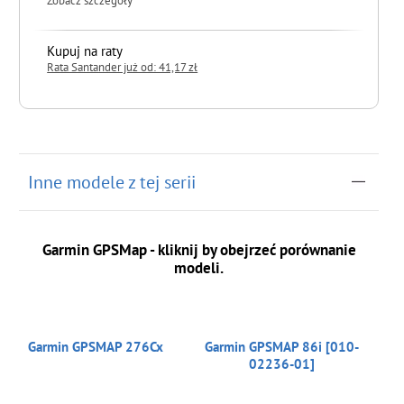
Zobacz szczegóły
Kupuj na raty
Rata Santander już od: 41,17 zł
do koszyka
Inne modele z tej serii
Garmin GPSMap - kliknij by obejrzeć porównanie
modeli.
Garmin GPSMAP 276Cx
Garmin GPSMAP 86i [010-
02236-01]