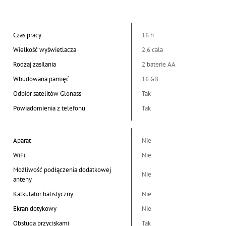
Czas pracy
16 h
Wielkość wyświetlacza
2,6 cala
Rodzaj zasilania
2 baterie AA
Wbudowana pamięć
16 GB
Odbiór satelitów Glonass
Tak
Powiadomienia z telefonu
Tak
Aparat
Nie
WiFi
Nie
Możliwość podłączenia dodatkowej
Nie
anteny
Kalkulator balistyczny
Nie
Ekran dotykowy
Nie
Obsługa przyciskami
Tak