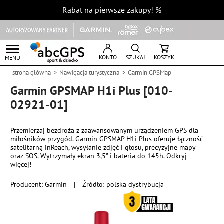
Rabat na pierwsze zakupy!
%
KONTO
SZUKAJ
KOSZYK
MENU
strona główna
Nawigacja turystyczna
Garmin GPSMap
Garmin GPSMAP H1i Plus [010-
02921-01]
Przemierzaj bezdroża z zaawansowanym urządzeniem GPS dla
miłośników przygód. Garmin GPSMAP H1i Plus oferuje łączność
satelitarną inReach, wysyłanie zdjęć i głosu, precyzyjne mapy
oraz SOS. Wytrzymały ekran 3,5" i bateria do 145h. Odkryj
więcej!
Producent:
Garmin
|
Źródło: polska dystrybucja