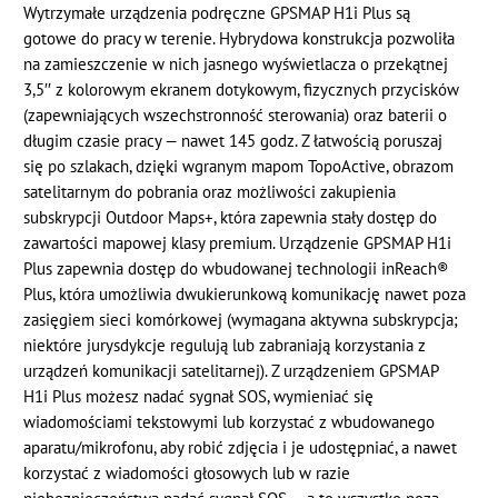
Wytrzymałe urządzenia podręczne GPSMAP H1i Plus są
gotowe do pracy w terenie. Hybrydowa konstrukcja pozwoliła
na zamieszczenie w nich jasnego wyświetlacza o przekątnej
3,5′′ z kolorowym ekranem dotykowym, fizycznych przycisków
(zapewniających wszechstronność sterowania) oraz baterii o
długim czasie pracy — nawet 145 godz. Z łatwością poruszaj
się po szlakach, dzięki wgranym mapom TopoActive, obrazom
satelitarnym do pobrania oraz możliwości zakupienia
subskrypcji Outdoor Maps+, która zapewnia stały dostęp do
zawartości mapowej klasy premium. Urządzenie GPSMAP H1i
Plus zapewnia dostęp do wbudowanej technologii inReach®
Plus, która umożliwia dwukierunkową komunikację nawet poza
zasięgiem sieci komórkowej (wymagana aktywna subskrypcja;
niektóre jurysdykcje regulują lub zabraniają korzystania z
urządzeń komunikacji satelitarnej). Z urządzeniem GPSMAP
H1i Plus możesz nadać sygnał SOS, wymieniać się
wiadomościami tekstowymi lub korzystać z wbudowanego
aparatu/mikrofonu, aby robić zdjęcia i je udostępniać, a nawet
korzystać z wiadomości głosowych lub w razie