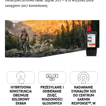
niebezpieczeństwa nadać sygnał SOS — a to wszystko poza
zasięgiem sieci komórkowej.
HYBRYDOWA
PRZESYŁANIE I
NADAWANIE
KONSTRUKCJA
ODBIERANIE
SYGNAŁÓW SOS
OBEJMUJE
ZDJĘĆ,
DO CENTRUM
KOLOROWY
WIADOMOŚCI
GARMIN
EKRAN
GŁOSOWYCH
RESPONSE℠, W