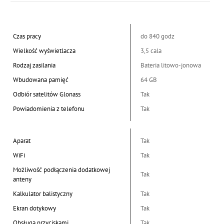
Czas pracy
do 840 godz
Wielkość wyświetlacza
3,5 cala
Rodzaj zasilania
Bateria litowo-jonowa
Wbudowana pamięć
64 GB
Odbiór satelitów Glonass
Tak
Powiadomienia z telefonu
Tak
Aparat
Tak
WiFi
Tak
Możliwość podłączenia dodatkowej
Tak
anteny
Kalkulator balistyczny
Tak
Ekran dotykowy
Tak
Obsługa przyciskami
Tak