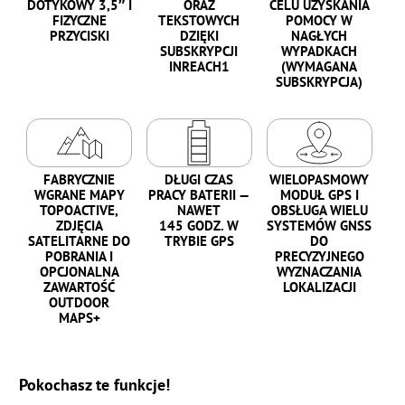
DOTYKOWY 3,5″ I
ORAZ
CELU UZYSKANIA
FIZYCZNE
TEKSTOWYCH
POMOCY W
PRZYCISKI
DZIĘKI
NAGŁYCH
SUBSKRYPCJI
WYPADKACH
INREACH1
(WYMAGANA
SUBSKRYPCJA)
FABRYCZNIE
DŁUGI CZAS
WIELOPASMOWY
WGRANE MAPY
PRACY BATERII —
MODUŁ GPS I
TOPOACTIVE,
NAWET
OBSŁUGA WIELU
ZDJĘCIA
145 GODZ. W
SYSTEMÓW GNSS
SATELITARNE DO
TRYBIE GPS
DO
POBRANIA I
PRECYZYJNEGO
OPCJONALNA
WYZNACZANIA
ZAWARTOŚĆ
LOKALIZACJI
OUTDOOR
MAPS+
Pokochasz te funkcje!