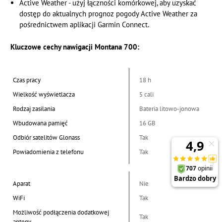
Active Weather - użyj łączności komórkowej, aby uzyskać
dostęp do aktualnych prognoz pogody Active Weather za
pośrednictwem aplikacji Garmin Connect.
Kluczowe cechy nawigacji Montana 700:
Czas pracy
18 h
Wielkość wyświetlacza
5 cali
Rodzaj zasilania
Bateria litowo-jonowa
Wbudowana pamięć
16 GB
Odbiór satelitów Glonass
Tak
Powiadomienia z telefonu
Tak
Aparat
Nie
WiFi
Tak
Możliwość podłączenia dodatkowej
Tak
anteny