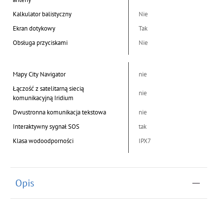
Kalkulator balistyczny
Nie
Ekran dotykowy
Tak
Obsługa przyciskami
Nie
Mapy City Navigator
nie
Łączość z satelitarną siecią
nie
komunikacyjną Iridium
Dwustronna komunikacja tekstowa
nie
Interaktywny sygnał SOS
tak
Klasa wodoodporności
IPX7
Opis