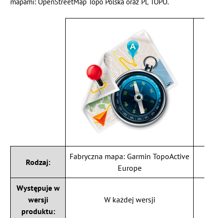
mapami: OpenStreetMap Topo Polska oraz PL TOPO.
Fabryczna mapa: Garmin TopoActive
Dod
Rodzaj:
Europe
Występuje w
W w
wersji
W każdej wersji
produktu: