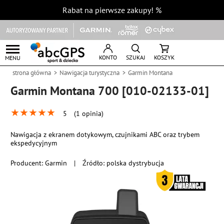
Rabat na pierwsze zakupy!
%
KONTO
SZUKAJ
KOSZYK
MENU
strona główna
Nawigacja turystyczna
Garmin Montana
Garmin Montana 700 [010-02133-01]
★
★
★
★
★
5
(1 opinia)
Nawigacja z ekranem dotykowym, czujnikami ABC oraz trybem
ekspedycyjnym
Producent:
Garmin
|
Źródło: polska dystrybucja