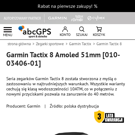
Rabat na pierwsze zakupy!
%
KONTO
SZUKAJ
KOSZYK
MENU
strona główna
Zegarki sportowe
Garmin Tactix
Garmin Tactix 8
Garmin Tactix 8 Amoled 51mm [010-
03406-01]
Seria zegarków Garmin Tactix 8 została stworzona z myślą o
zastosowaniu w najtrudniejszych warunkach. Wszystkie warianty
cechują się klasą wodoszczelności 10ATM, co w połączeniu z
nowymi przyciskami pozwala na zanurzenie do 40 metrów.
Producent:
Garmin
|
Źródło: polska dystrybucja