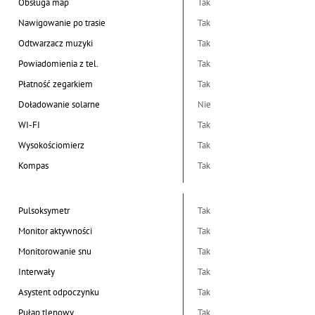
Obsługa map
Tak
Nawigowanie po trasie
Tak
Odtwarzacz muzyki
Tak
Powiadomienia z tel.
Tak
Płatność zegarkiem
Tak
Doładowanie solarne
Nie
WI-FI
Tak
Wysokościomierz
Tak
Kompas
Tak
Pulsoksymetr
Tak
Monitor aktywności
Tak
Monitorowanie snu
Tak
Interwały
Tak
Asystent odpoczynku
Tak
Pułap tlenowy
Tak