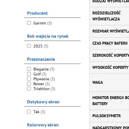
RODZAJ WYŚWIETLA
Producent
ROZDZIELCZOŚĆ
WYŚWIETLACZA
Garmin
(3)
ROZMIAR WYŚWIETL
Rok wejścia na rynek
CZAS PRACY BATERII
2025
(3)
SZEROKOŚĆ KOPERT
Przeznaczenie
WYSOKOŚĆ KOPERTY
Bieganie
(3)
Golf
(3)
Pływanie
(3)
WAGA
Rower
(3)
Triathlon
(3)
MONITOR ENERGII B
Dotykowy ekran
BATTERY
Tak
(3)
PULSOKSYMETR
Kolorowy ekran
NADGARSTKOWY PO