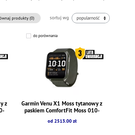
sortuj wg
ównaj produkty (
0
)
popularność
do porównania
y z
Garmin Venu X1 Moss tytanowy z
0-
paskiem ComfortFit Moss 010-
02980-03
od 2513.00 zł