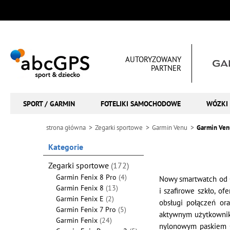
AUTORYZOWANY
PARTNER
SPORT / GARMIN
FOTELIKI SAMOCHODOWE
WÓZKI 
strona główna
Zegarki sportowe
Garmin Venu
Garmin Ven
Kategorie
Zegarki sportowe
(172)
Garmin Fenix 8 Pro
(4)
Nowy smartwatch od G
Garmin Fenix 8
(13)
i szafirowe szkło, of
Garmin Fenix E
(2)
obsługi połączeń or
Garmin Fenix 7 Pro
(5)
aktywnym użytkowniko
Garmin Fenix
(24)
nylonowym paskiem Co