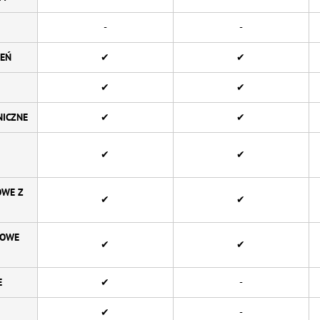
-
-
EŃ
✔
✔
✔
✔
NICZNE
✔
✔
✔
✔
OWE Z
✔
✔
IOWE
✔
✔
E
✔
-
✔
-