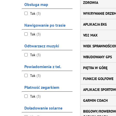
ZDROWIA
Obsługa map
Tak
(3)
WYKRYWANIE DRZE
APLIKACJA EKG
Nawigowanie po trasie
Tak
(3)
VO2 MAX
Odtwarzacz muzyki
WIEK SPRAWNOŚCIO
Tak
(3)
WBUDOWANY GPS
Powiadomienia z tel.
PIĘTRA W GÓRĘ
Tak
(3)
FUNKCJE GOLFOWE
Płatność zegarkiem
APLIKACJE SPORTOW
Tak
(3)
GARMIN COACH
Doładowanie solarne
BIEGOWY/ROWEROW