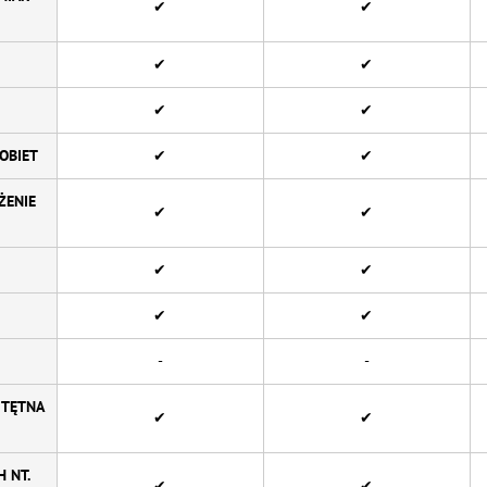
✔
✔
✔
✔
✔
✔
OBIET
✔
✔
ŻENIE
✔
✔
✔
✔
✔
✔
-
-
 TĘTNA
✔
✔
 NT.
✔
✔