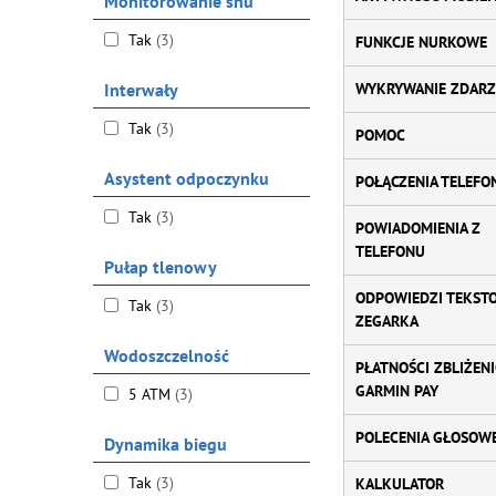
Monitorowanie snu
Tak
(3)
FUNKCJE NURKOWE
Interwały
WYKRYWANIE ZDARZ
Tak
(3)
POMOC
Asystent odpoczynku
POŁĄCZENIA TELEFO
Tak
(3)
POWIADOMIENIA Z
TELEFONU
Pułap tlenowy
ODPOWIEDZI TEKST
Tak
(3)
ZEGARKA
Wodoszczelność
PŁATNOŚCI ZBLIŻEN
GARMIN PAY
5 ATM
(3)
POLECENIA GŁOSOW
Dynamika biegu
Tak
(3)
KALKULATOR