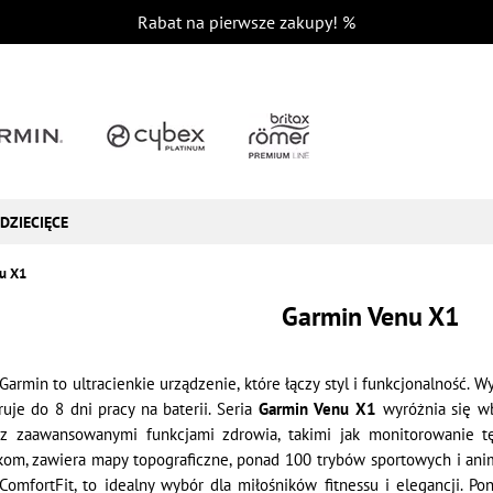
Rabat na pierwsze zakupy!
%
DZIECIĘCE
u X1
Garmin Venu X1
armin to ultracienkie urządzenie, które łączy styl i funkcjonalnoś
eruje do 8 dni pracy na baterii. Seria
Garmin Venu X1
wyróżnia się wb
az zaawansowanymi funkcjami zdrowia, takimi jak monitorowanie t
m, zawiera mapy topograficzne, ponad 100 trybów sportowych i anim
mfortFit, to idealny wybór dla miłośników fitnessu i elegancji. P