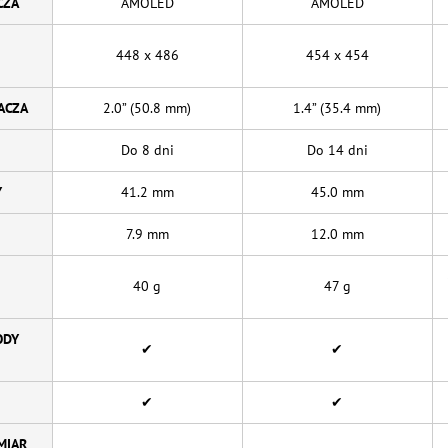
CZA
AMOLED
AMOLED
448 x 486
454 x 454
ACZA
2.0” (50.8 mm)
1.4” (35.4 mm)
Do 8 dni
Do 14 dni
Y
41.2 mm
45.0 mm
7.9 mm
12.0 mm
40 g
47 g
ODY
✔
✔
✔
✔
MIAR