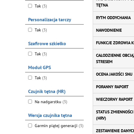
TĘTNA
Tak
(3)
RYTM ODDYCHANIA
Personalizacja tarczy
Tak
(3)
NAWODNIENIE
FUNKCJE ZDROWIA K
Szafirowe szkiełko
Tak
(3)
CAŁODZIENNE OBCIĄ
STRESEM
Moduł GPS
OCENA JAKOŚCI SNU
Tak
(3)
PORANNY RAPORT
Czujnik tętna (HR)
WIECZORNY RAPORT
Na nadgarstku
(3)
STATUS ZMIENNOŚCI
Wersja czujnika tętna
(HRV)
Garmin piątej generacji
(3)
ZESTAWIENIE DANYCH