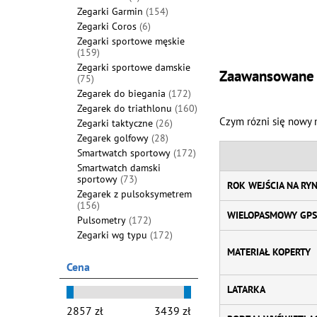
Zegarki Garmin
(154)
Zegarki Coros
(6)
Zegarki sportowe męskie
(159)
Zegarki sportowe damskie
Zaawansowane f
(75)
Zegarek do biegania
(172)
Zegarek do triathlonu
(160)
Czym rózni się nowy 
Zegarki taktyczne
(26)
Zegarek golfowy
(28)
Smartwatch sportowy
(172)
Smartwatch damski
sportowy
(73)
ROK WEJŚCIA NA RY
Zegarek z pulsoksymetrem
(156)
WIELOPASMOWY GPS
Pulsometry
(172)
Zegarki wg typu
(172)
MATERIAŁ KOPERTY
Cena
LATARKA