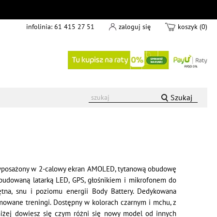
infolinia:
61 415 27 51
zaloguj się
koszyk (0)
Szukaj
ć. Wyposażony w 2-calowy ekran AMOLED, tytanową obudowę
udowaną latarką LED, GPS, głośnikiem i mikrofonem do
ętna, snu i poziomu energii Body Battery. Dedykowana
owane treningi. Dostępny w kolorach czarnym i mchu, z
oniżej dowiesz się czym różni się nowy model od innych