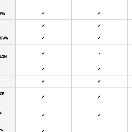
OWE
✔
✔
✔
✔
GOWA
✔
✔
✔
-
HLON
✔
✔
✔
✔
CE
✔
✔
E
✔
✔
TY
✔
-