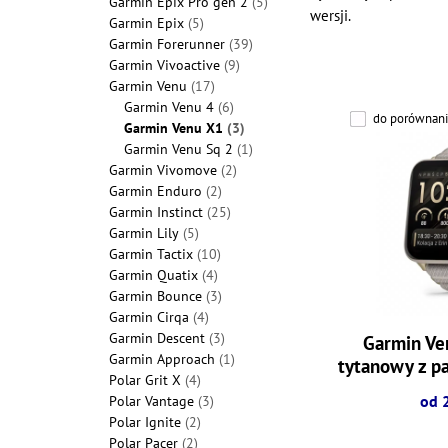
Garmin Epix Pro gen 2
(5)
wersji.
Garmin Epix
(5)
Garmin Forerunner
(39)
Garmin Vivoactive
(9)
Garmin Venu
(17)
Garmin Venu 4
(6)
do porównani
Garmin Venu X1
(3)
Garmin Venu Sq 2
(1)
Garmin Vivomove
(2)
Garmin Enduro
(2)
Garmin Instinct
(25)
Garmin Lily
(5)
Garmin Tactix
(10)
Garmin Quatix
(4)
Garmin Bounce
(3)
Garmin Cirqa
(4)
Garmin Descent
(3)
Garmin Ve
Garmin Approach
(1)
tytanowy z p
Polar Grit X
(4)
[010
od 
Polar Vantage
(3)
Polar Ignite
(2)
Polar Pacer
(2)