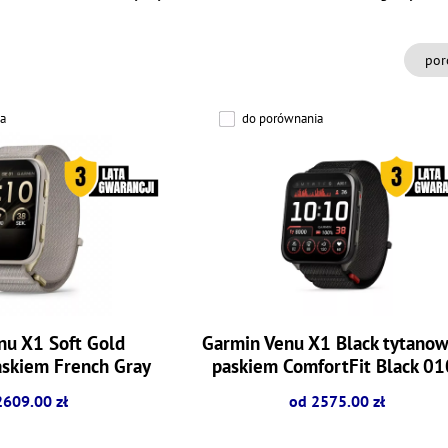
por
a
do porównania
nu X1 Soft Gold
Garmin Venu X1 Black tytanow
askiem French Gray
paskiem ComfortFit Black 01
-02980-09]
02980-02
2609.00 zł
od 2575.00 zł