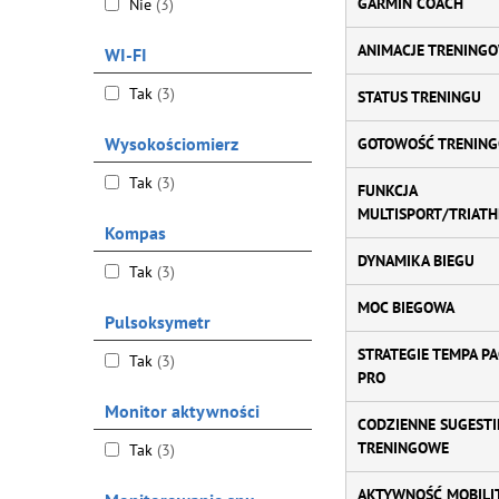
GARMIN COACH
Nie
(3)
ANIMACJE TRENING
WI-FI
Tak
(3)
STATUS TRENINGU
Wysokościomierz
GOTOWOŚĆ TRENIN
Tak
(3)
FUNKCJA
MULTISPORT/TRIAT
Kompas
DYNAMIKA BIEGU
Tak
(3)
MOC BIEGOWA
Pulsoksymetr
STRATEGIE TEMPA PA
Tak
(3)
PRO
Monitor aktywności
CODZIENNE SUGESTI
TRENINGOWE
Tak
(3)
AKTYWNOŚĆ MOBILI