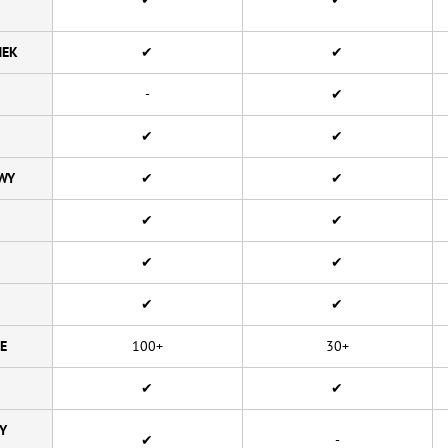
MEK
✔
✔
-
✔
✔
✔
WY
✔
✔
✔
✔
✔
✔
✔
✔
E
100+
30+
✔
✔
Y
✔
-