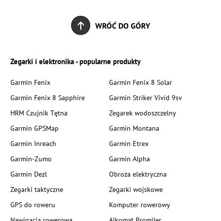
WRÓĆ DO GÓRY
Zegarki i elektronika - popularne produkty
Garmin Fenix
Garmin Fenix 8 Solar
Garmin Fenix 8 Sapphire
Garmin Striker Vivid 9sv
HRM Czujnik Tętna
Zegarek wodoszczelny
Garmin GPSMap
Garmin Montana
Garmin Inreach
Garmin Etrex
Garmin-Zumo
Garmin Alpha
Garmin Dezl
Obroża elektryczna
Zegarki taktyczne
Zegarki wojskowe
GPS do roweru
Komputer rowerowy
Nawigacja rowerowa
Alkomat Promiler