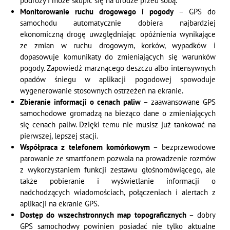
podróży i może skupić się na drodze przed sobą.
Monitorowanie ruchu drogowego i pogody
– GPS do
samochodu automatycznie dobiera najbardziej
ekonomiczną drogę uwzględniając opóźnienia wynikające
ze zmian w ruchu drogowym, korków, wypadków i
dopasowuje komunikaty do zmieniających się warunków
pogody. Zapowiedź marznącego deszczu albo intensywnych
opadów śniegu w aplikacji pogodowej spowoduje
wygenerowanie stosownych ostrzeżeń na ekranie.
Zbieranie informacji o cenach paliw
– zaawansowane GPS
samochodowe gromadzą na bieżąco dane o zmieniających
się cenach paliw. Dzięki temu nie musisz już tankować na
pierwszej, lepszej stacji.
Współpraca z telefonem komórkowym
– bezprzewodowe
parowanie ze smartfonem pozwala na prowadzenie rozmów
z wykorzystaniem funkcji zestawu głośnomówiącego, ale
także pobieranie i wyświetlanie informacji o
nadchodzących wiadomościach, połączeniach i alertach z
aplikacji na ekranie GPS.
Dostęp do wszechstronnych map
topograficznych
– dobry
GPS samochodwy powinien posiadać nie tylko aktualne