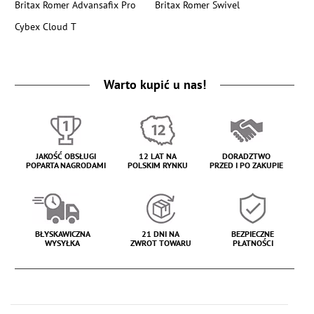
Britax Romer Advansafix Pro
Britax Romer Swivel
Cybex Cloud T
Warto kupić u nas!
JAKOŚĆ OBSŁUGI
12 LAT NA
DORADZTWO
POPARTA NAGRODAMI
POLSKIM RYNKU
PRZED I PO ZAKUPIE
BŁYSKAWICZNA
21 DNI NA
BEZPIECZNE
WYSYŁKA
ZWROT TOWARU
PŁATNOŚCI