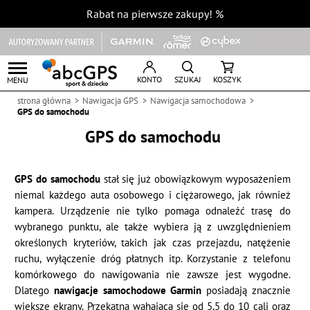
Rabat na pierwsze zakupy!
%
KONTO
SZUKAJ
KOSZYK
MENU
strona główna
Nawigacja GPS
Nawigacja samochodowa
GPS do samochodu
GPS do samochodu
GPS do samochodu
stał się już obowiązkowym wyposażeniem
niemal każdego auta osobowego i ciężarowego, jak również
kampera. Urządzenie nie tylko pomaga odnaleźć trasę do
wybranego punktu, ale także wybiera ją z uwzględnieniem
określonych kryteriów, takich jak czas przejazdu, natężenie
ruchu, wyłączenie dróg płatnych itp. Korzystanie z telefonu
komórkowego do nawigowania nie zawsze jest wygodne.
Dlatego
nawigacje samochodowe Garmin
posiadają znacznie
większe ekrany. Przekątna wahająca się od 5,5 do 10 cali oraz