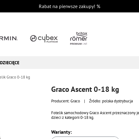
Rabat na pierwsze zakupy!
%
DZIECIĘCE
elik Graco 0-18 kg
Graco Ascent 0-18 kg
Producent:
Graco
|
Źródło: polska dystrybucja
Fotelik samochodowy Graco Ascent przeznaczony je
dzieci z kategorii 0-18 kg.
Warianty: