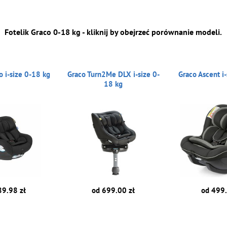
Fotelik Graco 0-18 kg - kliknij by obejrzeć porównanie modeli.
 i-size 0-18 kg
Graco Turn2Me DLX i-size 0-
Graco Ascent i
18 kg
89.98 zł
od 699.00 zł
od 499.