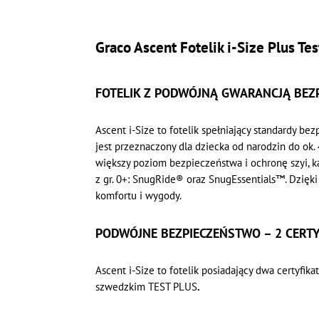
Graco Ascent Fotelik i-Size Plus Te
FOTELIK Z PODWÓJNĄ GWARANCJĄ BEZ
Ascent i-Size to fotelik spełniający standardy b
jest przeznaczony dla dziecka od narodzin do ok.
większy poziom bezpieczeństwa i ochronę szyi, kar
z gr. 0+: SnugRide® oraz SnugEssentials™. Dzię
komfortu i wygody.
PODWÓJNE BEZPIECZEŃSTWO – 2 CERTY
Ascent i-Size to fotelik posiadający dwa certyfik
szwedzkim TEST PLUS
.