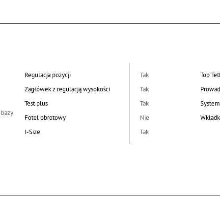
Regulacja pozycji
Tak
Top Tet
Zagłówek z regulacją wysokości
Tak
Prowad
Test plus
Tak
System
 bazy
Fotel obrotowy
Nie
Wkładk
I-Size
Tak