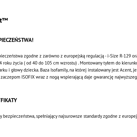
st™
PIECZEŃSTWA!
ezpieczeństwa zgodne z zarówno z europejską regulacją - i-Size R-129 
 4 roku życia ( od 40 do 105 cm wzrostu) . Montowany tyłem do kierunku
ku i głowy dziecka. Baza Isofamily, na której instalowany jest Acent, 
ki zaczepom ISOFIX wraz z nogą wspierającą daje gwarancję najwyższ
FIKATY
aty bezpieczeństwa, spełniający najsurowsze standardy zgodne z europej