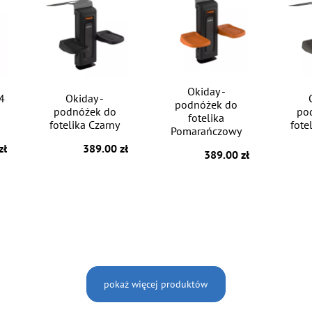
Okiday -
4
Okiday -
podnóżek do
podnóżek do
po
fotelika
fotelika Czarny
fote
Pomarańczowy
zł
389.00 zł
389.00 zł
pokaż więcej produktów