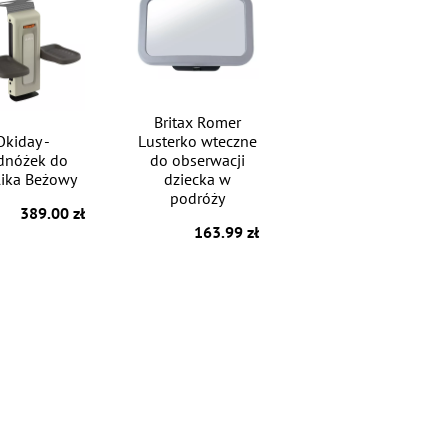
Britax Romer
Okiday -
Lusterko wteczne
dnóżek do
do obserwacji
lika Beżowy
dziecka w
podróży
389.00 zł
163.99 zł