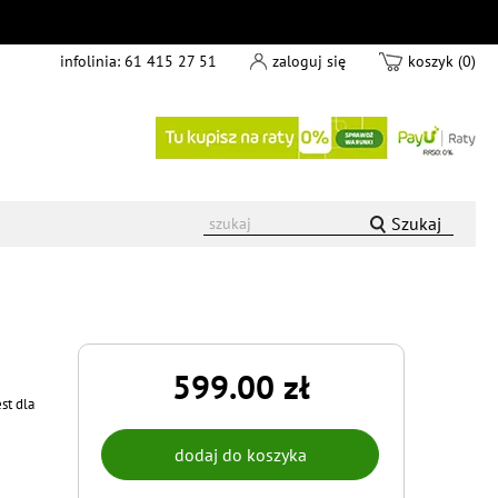
infolinia:
61 415 27 51
zaloguj się
koszyk (0)
Szukaj
599.00 zł
st dla