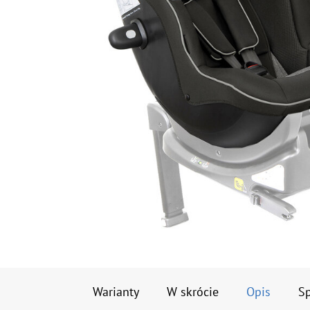
Warianty
W skrócie
Opis
Sp