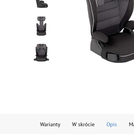
Warianty
W skrócie
Opis
M