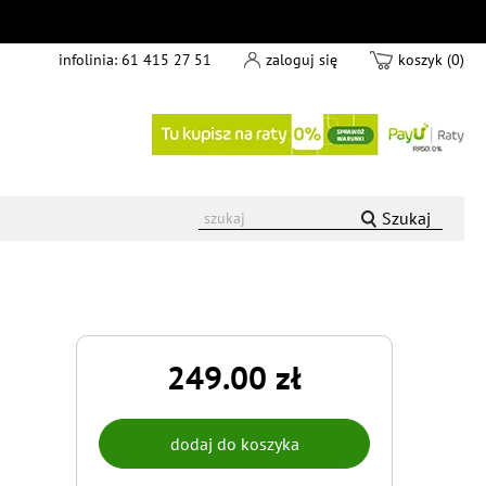
infolinia:
61 415 27 51
zaloguj się
koszyk (0)
Szukaj
249.00 zł