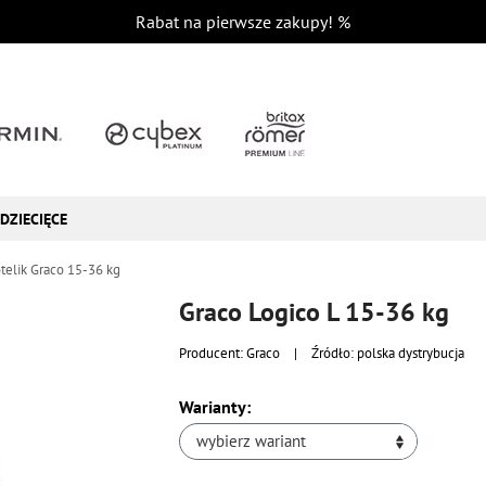
Rabat na pierwsze zakupy!
%
DZIECIĘCE
telik Graco 15-36 kg
Graco Logico L 15-36 kg
Producent:
Graco
|
Źródło: polska dystrybucja
Warianty:
wybierz wariant