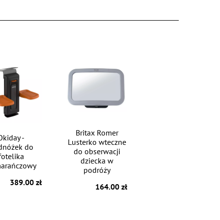
Britax Romer
Okiday -
Lusterko wteczne
dnóżek do
do obserwacji
fotelika
dziecka w
arańczowy
podróży
389.00 zł
164.00 zł