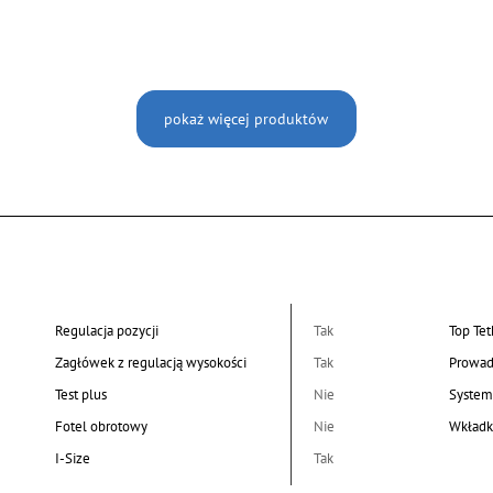
pokaż więcej produktów
Regulacja pozycji
Tak
Top Tet
Zagłówek z regulacją wysokości
Tak
Prowad
Test plus
Nie
System
Fotel obrotowy
Nie
Wkładk
I-Size
Tak